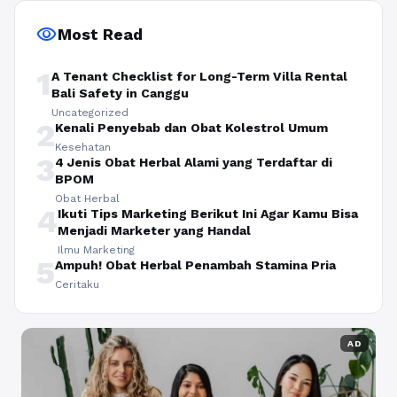
visibility
Most Read
1
A Tenant Checklist for Long-Term Villa Rental
Bali Safety in Canggu
Uncategorized
2
Kenali Penyebab dan Obat Kolestrol Umum
Kesehatan
3
4 Jenis Obat Herbal Alami yang Terdaftar di
BPOM
Obat Herbal
4
Ikuti Tips Marketing Berikut Ini Agar Kamu Bisa
Menjadi Marketer yang Handal
Ilmu Marketing
5
Ampuh! Obat Herbal Penambah Stamina Pria
Ceritaku
AD