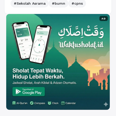
#Sekolah Asrama
#bumn
#cpns
AD