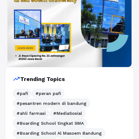
trending_up
Trending Topics
#pafi
#peran pafi
#pesantren modern di bandung
#ahli farmasi
#MediaSosial
#Boarding School tingkat SMA
#Boarding School Al Masoem Bandung