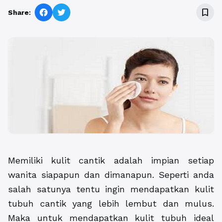
bookmark_border
Share:
Memiliki kulit cantik adalah impian setiap
wanita siapapun dan dimanapun. Seperti anda
salah satunya tentu ingin mendapatkan kulit
tubuh cantik yang lebih lembut dan mulus.
Maka untuk mendapatkan kulit tubuh ideal