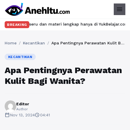
menu
s seru dan materi lengkap hanya di YukBelajar.com. Mulai langka
BREAKING
Home
/
Kecantikan
/
Apa Pentingnya Perawatan Kulit Bagi Wanita?
KECANTIKAN
Apa Pentingnya Perawatan
Kulit Bagi Wanita?
Editor
Author
calendar_today
schedule
Nov 13, 2024
04:41