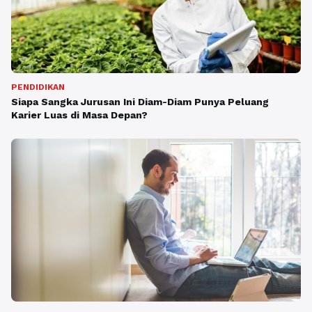
PENDIDIKAN
Siapa Sangka Jurusan Ini Diam-Diam Punya Peluang
Karier Luas di Masa Depan?