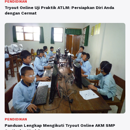
PENDIDIKAN
Tryout Online Uji Praktik ATLM: Persiapkan Diri Anda
dengan Cermat
PENDIDIKAN
Panduan Lengkap Mengikuti Tryout Online AKM SMP