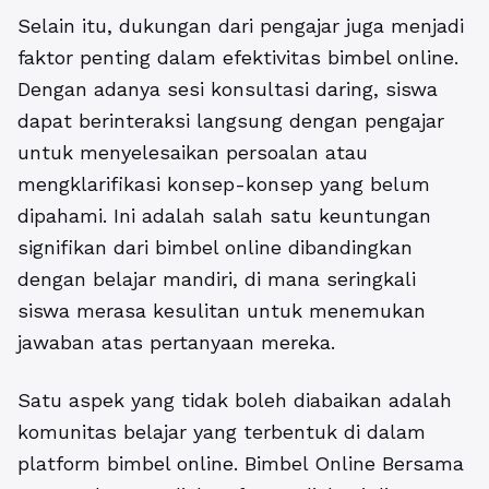
Selain itu, dukungan dari pengajar juga menjadi
faktor penting dalam efektivitas bimbel online.
Dengan adanya sesi konsultasi daring, siswa
dapat berinteraksi langsung dengan pengajar
untuk menyelesaikan persoalan atau
mengklarifikasi konsep-konsep yang belum
dipahami. Ini adalah salah satu keuntungan
signifikan dari bimbel online dibandingkan
dengan belajar mandiri, di mana seringkali
siswa merasa kesulitan untuk menemukan
jawaban atas pertanyaan mereka.
Satu aspek yang tidak boleh diabaikan adalah
komunitas belajar yang terbentuk di dalam
platform bimbel online. Bimbel Online Bersama