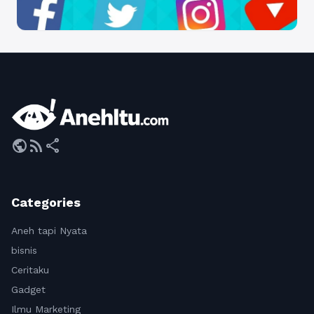
public
rss_feed
share
Categories
Aneh tapi Nyata
bisnis
Ceritaku
Gadget
Ilmu Marketing