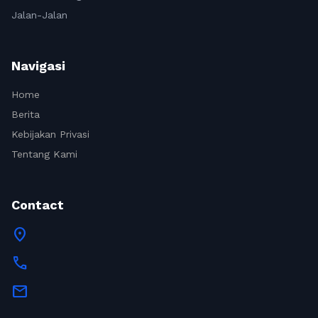
Jalan-Jalan
Navigasi
Home
Berita
Kebijakan Privasi
Tentang Kami
Contact
location_on
call
mail