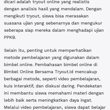
dicari adalah tryout online yang realistis
dengan analisis hasil yang mendalam. Dengan
mengikuti tryout, siswa bisa merasakan
suasana ujian yang sebenarnya dan mengukur
seberapa siap mereka dalam menghadapi ujian
PPKB.
Selain itu, penting untuk memperhatikan
metode pembelajaran yang digunakan dalam
bimbel online. Pembahasan bimbel online di
Bimbel Online Bersama Tryout.Id mencakup
berbagai metode, seperti video pembelajaran,
kuis interaktif, dan diskusi daring. Pendekatan
ini membantu siswa memahami materi dengan
lebih baik serta meningkatkan daya ingat.
Melalui video pembelajaran, siswa dapat belajar