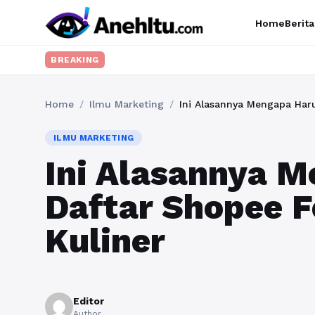
Home
Berita
BREAKING
Home
/
Ilmu Marketing
/
Ini Alasannya Mengapa Haru
ILMU MARKETING
Ini Alasannya 
Daftar Shopee F
Kuliner
Editor
Author