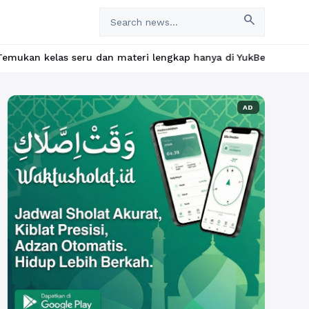
search
n materi lengkap hanya di YukBelajar.com. Mulai langkah suksesmu
AD