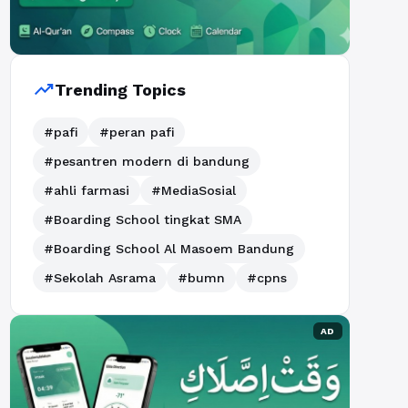
trending_up
Trending Topics
#pafi
#peran pafi
#pesantren modern di bandung
#ahli farmasi
#MediaSosial
#Boarding School tingkat SMA
#Boarding School Al Masoem Bandung
#Sekolah Asrama
#bumn
#cpns
AD