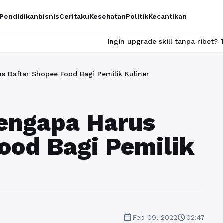
Pendidikan
bisnis
Ceritaku
Kesehatan
Politik
Kecantikan
Ingin upgrade skill tanpa ribet? Temukan kelas seru da
s Daftar Shopee Food Bagi Pemilik Kuliner
Mengapa Harus
ood Bagi Pemilik
calendar_today
schedule
Feb 09, 2022
02:47