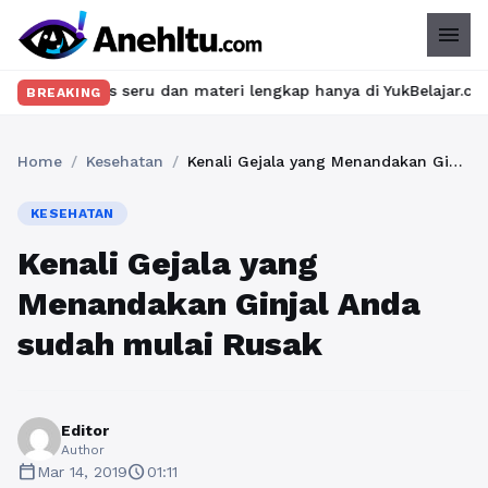
menu
as seru dan materi lengkap hanya di YukBelajar.com. Mulai langk
BREAKING
Home
/
Kesehatan
/
Kenali Gejala yang Menandakan Ginjal Anda sudah mulai Rusak
KESEHATAN
Kenali Gejala yang
Menandakan Ginjal Anda
sudah mulai Rusak
Editor
Author
calendar_today
schedule
Mar 14, 2019
01:11