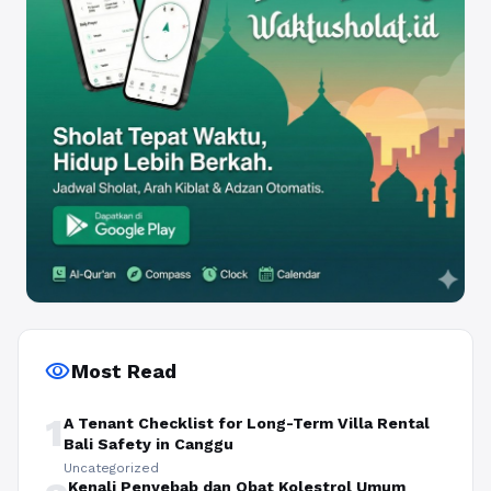
visibility
Most Read
1
A Tenant Checklist for Long-Term Villa Rental
Bali Safety in Canggu
Uncategorized
Kenali Penyebab dan Obat Kolestrol Umum