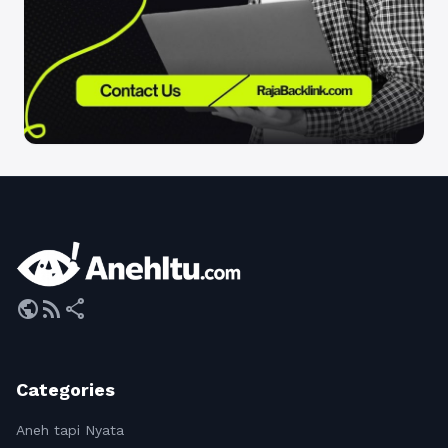
public
rss_feed
share
Categories
Aneh tapi Nyata