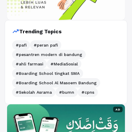
trending_up
Trending Topics
#pafi
#peran pafi
#pesantren modern di bandung
#ahli farmasi
#MediaSosial
#Boarding School tingkat SMA
#Boarding School Al Masoem Bandung
#Sekolah Asrama
#bumn
#cpns
AD