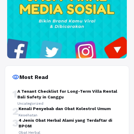
visibility
Most Read
1
A Tenant Checklist for Long-Term Villa Rental
Bali Safety in Canggu
Uncategorized
2
Kenali Penyebab dan Obat Kolestrol Umum
Kesehatan
3
4 Jenis Obat Herbal Alami yang Terdaftar di
BPOM
Obat Herbal