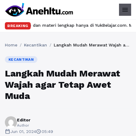
menu
u dan materi lengkap hanya di YukBelajar.com. Mulai langkah suks
BREAKING
Home
/
Kecantikan
/
Langkah Mudah Merawat Wajah agar Tetap Awet Muda
KECANTIKAN
Langkah Mudah Merawat
Wajah agar Tetap Awet
Muda
Editor
Author
calendar_today
schedule
Jun 01, 2024
05:49