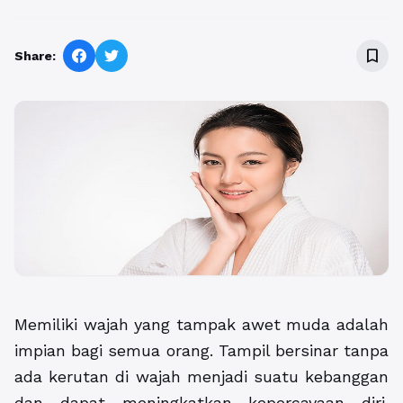
bookmark_border
Share:
Memiliki wajah yang tampak awet muda adalah
impian bagi semua orang. Tampil bersinar tanpa
ada kerutan di wajah menjadi suatu kebanggan
dan dapat meningkatkan kepercayaan diri.