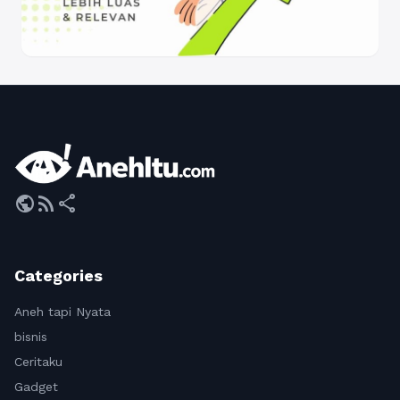
public
rss_feed
share
Categories
Aneh tapi Nyata
bisnis
Ceritaku
Gadget