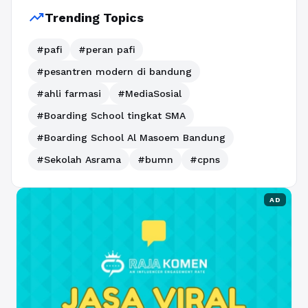
trending_up
Trending Topics
#pafi
#peran pafi
#pesantren modern di bandung
#ahli farmasi
#MediaSosial
#Boarding School tingkat SMA
#Boarding School Al Masoem Bandung
#Sekolah Asrama
#bumn
#cpns
AD