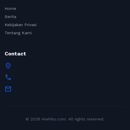
Home
Berita
Kebijakan Privasi
Tentang Kami
Contact
location_on
call
mail
© 2026 Anehitu.com. All rights reserved.