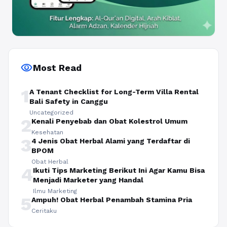
visibility
Most Read
1
A Tenant Checklist for Long-Term Villa Rental
Bali Safety in Canggu
Uncategorized
2
Kenali Penyebab dan Obat Kolestrol Umum
Kesehatan
3
4 Jenis Obat Herbal Alami yang Terdaftar di
BPOM
Obat Herbal
4
Ikuti Tips Marketing Berikut Ini Agar Kamu Bisa
Menjadi Marketer yang Handal
Ilmu Marketing
5
Ampuh! Obat Herbal Penambah Stamina Pria
Ceritaku