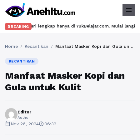
menu
 lengkap hanya di YukBelajar.com. Mulai langkah suksesmu hari in
BREAKING
Home
/
Kecantikan
/
Manfaat Masker Kopi dan Gula untuk Kulit
KECANTIKAN
Manfaat Masker Kopi dan
Gula untuk Kulit
Editor
Author
calendar_today
schedule
Nov 26, 2024
06:32