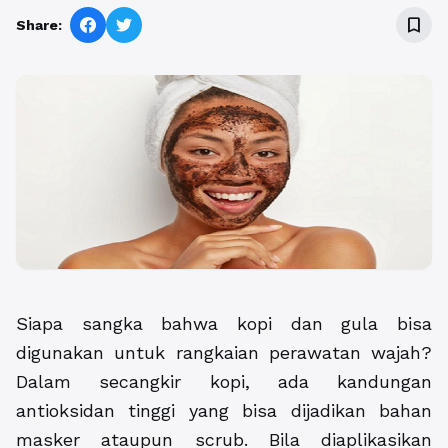
bookmark_border
Share:
Siapa sangka bahwa kopi dan gula bisa
digunakan untuk rangkaian perawatan wajah?
Dalam secangkir kopi, ada kandungan
antioksidan tinggi yang bisa dijadikan bahan
masker ataupun scrub. Bila diaplikasikan