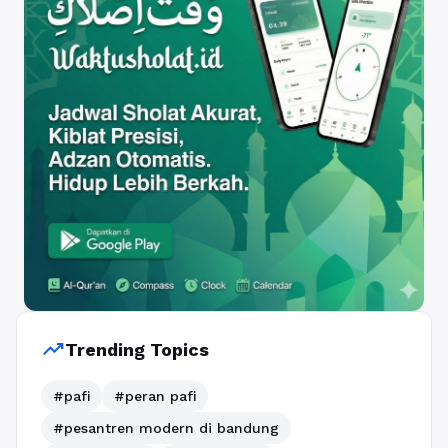
trending_up
Trending Topics
#pafi
#peran pafi
#pesantren modern di bandung