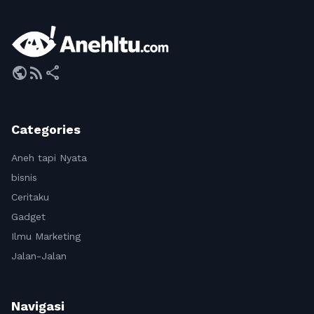
public
rss_feed
share
Categories
Aneh tapi Nyata
bisnis
Ceritaku
Gadget
Ilmu Marketing
Jalan-Jalan
Navigasi