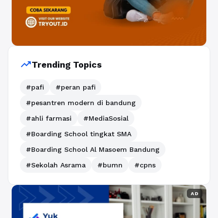
trending_up
Trending Topics
#pafi
#peran pafi
#pesantren modern di bandung
#ahli farmasi
#MediaSosial
#Boarding School tingkat SMA
#Boarding School Al Masoem Bandung
#Sekolah Asrama
#bumn
#cpns
AD