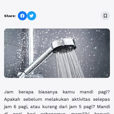
bookmark_border
Share:
Jam berapa biasanya kamu mandi pagi?
Apakah sebelum melakukan aktivitas selepas
jam 6 pagi, atau kurang dari jam 5 pagi? Mandi
di pagi hari sebenarnya memiliki banyak