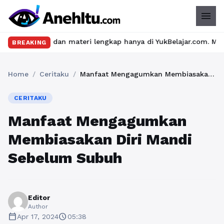
menu
u dan materi lengkap hanya di YukBelajar.com. Mulai langkah suk
BREAKING
Home
/
Ceritaku
/
Manfaat Mengagumkan Membiasakan Diri Mandi Sebelum Subuh
CERITAKU
Manfaat Mengagumkan
Membiasakan Diri Mandi
Sebelum Subuh
Editor
Author
calendar_today
schedule
Apr 17, 2024
05:38