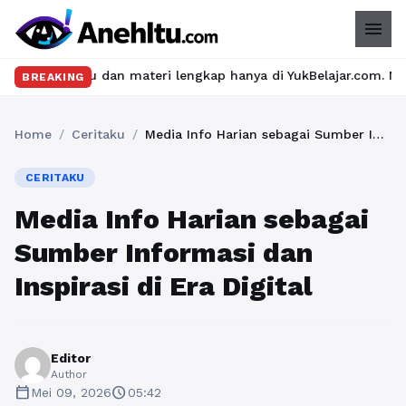
menu
dan materi lengkap hanya di YukBelajar.com. Mulai langkah sukse
BREAKING
Home
/
Ceritaku
/
Media Info Harian sebagai Sumber Informasi dan Inspirasi di Era Digital
CERITAKU
Media Info Harian sebagai
Sumber Informasi dan
Inspirasi di Era Digital
Editor
Author
calendar_today
schedule
Mei 09, 2026
05:42