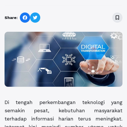
bookmark_border
Share:
Di tengah perkembangan teknologi yang
semakin pesat, kebutuhan masyarakat
terhadap informasi harian terus meningkat.
Internet kini menjadi sumber utama untuk