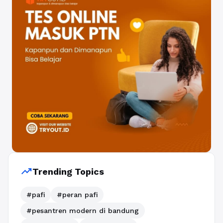
trending_up
Trending Topics
#pafi
#peran pafi
#pesantren modern di bandung