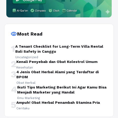
visibility
Most Read
1
A Tenant Checklist for Long-Term Villa Rental
Bali Safety in Canggu
Uncategorized
2
Kenali Penyebab dan Obat Kolestrol Umum
Kesehatan
3
4 Jenis Obat Herbal Alami yang Terdaftar di
BPOM
Obat Herbal
4
Ikuti Tips Marketing Berikut Ini Agar Kamu Bisa
Menjadi Marketer yang Handal
Ilmu Marketing
5
Ampuh! Obat Herbal Penambah Stamina Pria
Ceritaku