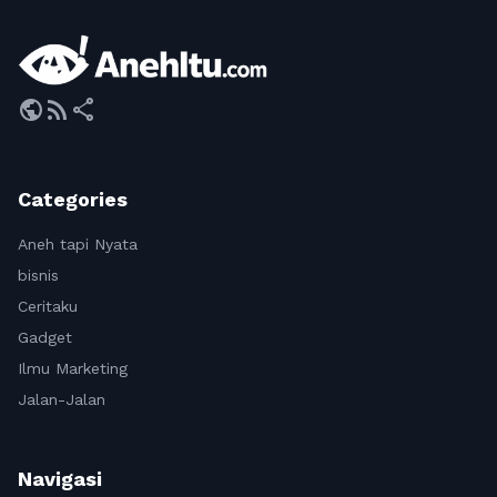
public
rss_feed
share
Categories
Aneh tapi Nyata
bisnis
Ceritaku
Gadget
Ilmu Marketing
Jalan-Jalan
Navigasi