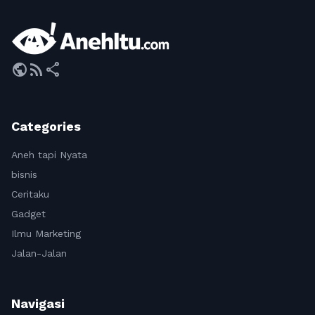
public
rss_feed
share
Categories
Aneh tapi Nyata
bisnis
Ceritaku
Gadget
Ilmu Marketing
Jalan-Jalan
Navigasi