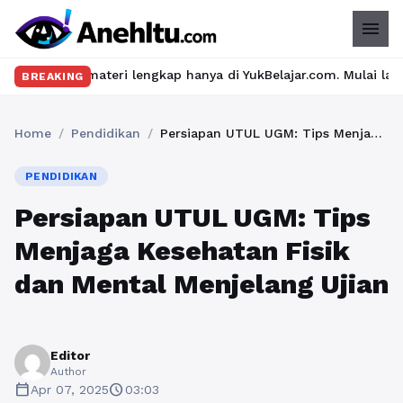
menu
n materi lengkap hanya di YukBelajar.com. Mulai langkah suksesm
BREAKING
Home
/
Pendidikan
/
Persiapan UTUL UGM: Tips Menjaga Kesehatan Fisik dan Mental Menjelang Ujian
PENDIDIKAN
Persiapan UTUL UGM: Tips
Menjaga Kesehatan Fisik
dan Mental Menjelang Ujian
Editor
Author
calendar_today
schedule
Apr 07, 2025
03:03