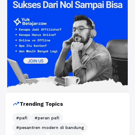
trending_up
Trending Topics
#pafi
#peran pafi
#pesantren modern di bandung