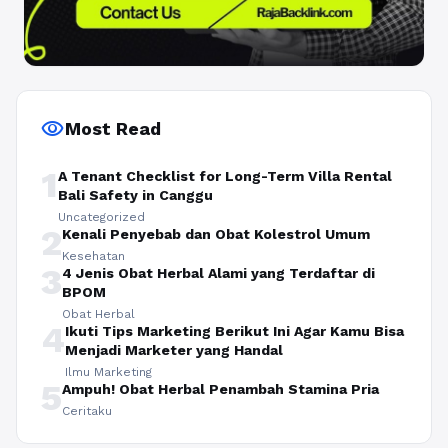
visibility
Most Read
1
A Tenant Checklist for Long-Term Villa Rental
Bali Safety in Canggu
Uncategorized
2
Kenali Penyebab dan Obat Kolestrol Umum
Kesehatan
3
4 Jenis Obat Herbal Alami yang Terdaftar di
BPOM
Obat Herbal
4
Ikuti Tips Marketing Berikut Ini Agar Kamu Bisa
Menjadi Marketer yang Handal
Ilmu Marketing
5
Ampuh! Obat Herbal Penambah Stamina Pria
Ceritaku