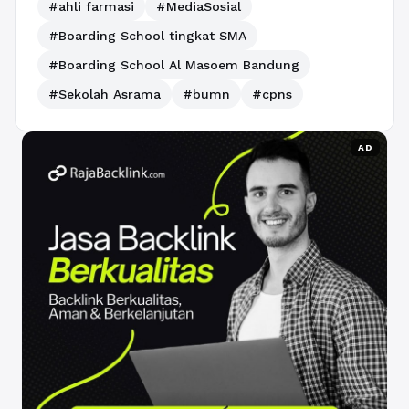
#ahli farmasi
#MediaSosial
#Boarding School tingkat SMA
#Boarding School Al Masoem Bandung
#Sekolah Asrama
#bumn
#cpns
AD