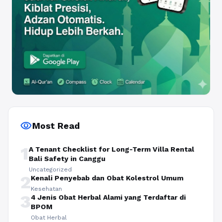
visibility
Most Read
1
A Tenant Checklist for Long-Term Villa Rental
Bali Safety in Canggu
Uncategorized
2
Kenali Penyebab dan Obat Kolestrol Umum
Kesehatan
3
4 Jenis Obat Herbal Alami yang Terdaftar di
BPOM
Obat Herbal