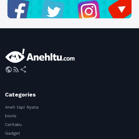
public
rss_feed
share
Categories
Aneh tapi Nyata
bisnis
Ceritaku
Gadget