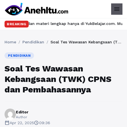
menu
an materi lengkap hanya di YukBelajar.com. Mulai langkah sukses
BREAKING
Home
/
Pendidikan
/
Soal Tes Wawasan Kebangsaan (TWK) CPNS dan Pembahasannya
PENDIDIKAN
Soal Tes Wawasan
Kebangsaan (TWK) CPNS
dan Pembahasannya
Editor
Author
calendar_today
schedule
Apr 22, 2025
09:36