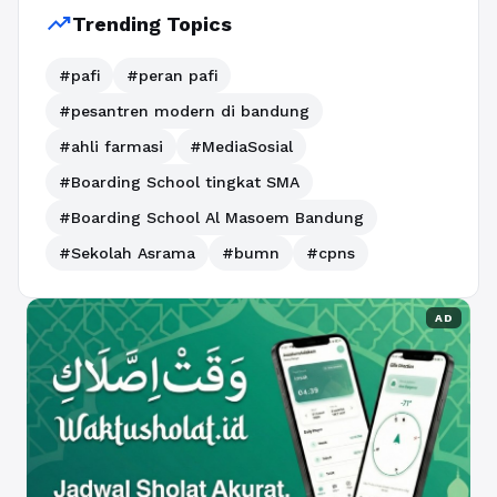
trending_up
Trending Topics
#pafi
#peran pafi
#pesantren modern di bandung
#ahli farmasi
#MediaSosial
#Boarding School tingkat SMA
#Boarding School Al Masoem Bandung
#Sekolah Asrama
#bumn
#cpns
AD