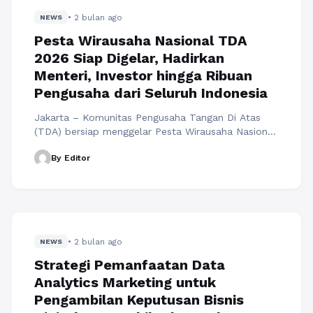
konsumen global. Platform seperti RAJAKOMEN
• 2 bulan ago
menekankan strategi ...
NEWS
Baca Selengkapnya
Pesta Wirausaha Nasional TDA
2026 Siap Digelar, Hadirkan
Menteri, Investor hingga Ribuan
Pengusaha dari Seluruh Indonesia
Jakarta – Komunitas Pengusaha Tangan Di Atas
(TDA) bersiap menggelar Pesta Wirausaha Nasional
(PWN) 2026, sebuah perhelatan kewirausahaan
By Editor
berskala nasional yang akan mempertemukan
ribuan pelaku usaha, investor, praktisi bisnis, hingga
pemimpin bangsa dalam satu panggung kolaborasi.
Mengusung tema “2 Dekade: Next Level Legacy”,
acara ini akan berlangsung pada 20-21 Juni 2026 di
Plenary Hall Jakarta ...
Baca Selengkapnya
• 2 bulan ago
NEWS
Strategi Pemanfaatan Data
Analytics Marketing untuk
Pengambilan Keputusan Bisnis