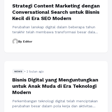
Strategi Content Marketing dengan
Conversational Search untuk Bisnis
Kecil di Era SEO Modern
Perubahan lanskap digital dalam beberapa tahun
terakhir telah membawa transformasi besar dalam
cara bisnis membangun visibilitas online. Jika
By Editor
sebelumnya strategi content marketing banyak
bergantung pada penggunaan keyword yang
bersifat umum dan berulang, kini pendekatan
tersebut mulai bergeser ke arah yang lebih natural,
kontekstual, dan berbasis percakapan. Pergeseran
ini menunjukkan bahwa Keyword Biasa Sudah Tidak
• 2 bulan ago
Efektif! ...
NEWS
Baca Selengkapnya
Bisnis Digital yang Menguntungkan
untuk Anak Muda di Era Teknologi
Modern
Perkembangan teknologi digital telah menciptakan
perubahan besar dalam pola kerja dan aktivitas
ekonomi masyarakat modern. Anak muda saat ini