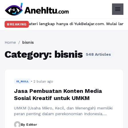
menu
n materi lengkap hanya di YukBelajar.com. Mulai langkah suksesm
BREAKING
Home
/
bisnis
Category: bisnis
548 Articles
• 2 bulan ago
IS_NULL
Jasa Pembuatan Konten Media
Sosial Kreatif untuk UMKM
UMKM (Usaha Mikro, Kecil, dan Menengah) memiliki
peran penting dalam perekonomian Indonesia.
Namun, banyak UMKM yang masih kesulitan dalam
By Editor
membangun kehadiran digital. Konsep jasa