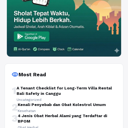
visibility
Most Read
1
A Tenant Checklist for Long-Term Villa Rental
Bali Safety in Canggu
Uncategorized
2
Kenali Penyebab dan Obat Kolestrol Umum
Kesehatan
3
4 Jenis Obat Herbal Alami yang Terdaftar di
BPOM
Obat Herbal