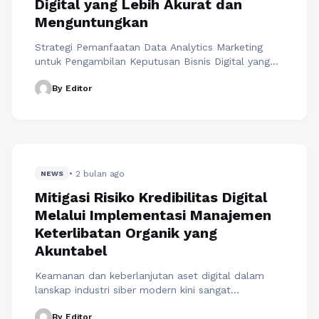
Digital yang Lebih Akurat dan
Menguntungkan
Strategi Pemanfaatan Data Analytics Marketing
untuk Pengambilan Keputusan Bisnis Digital yang
Lebih Akurat dan Menguntungkan menjadi salah
By Editor
satu fondasi paling penting dalam ekosistem
pemasaran modern yang berbasis data. Di era
digital saat ini, setiap aktivitas pengguna
menghasilkan data dalam jumlah besar, mulai dari
klik, waktu kunjungan, interaksi konten, hingga
perilaku pembelian. Data ini jika diolah ...
Baca
• 2 bulan ago
Selengkapnya
NEWS
Mitigasi Risiko Kredibilitas Digital
Melalui Implementasi Manajemen
Keterlibatan Organik yang
Akuntabel
Keamanan dan keberlanjutan aset digital dalam
lanskap industri siber modern kini sangat
bergantung pada kepatuhan pengelola terhadap
By Editor
regulasi internal yang diterapkan oleh platform