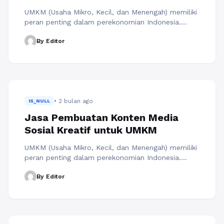
UMKM (Usaha Mikro, Kecil, dan Menengah) memiliki
peran penting dalam perekonomian Indonesia.
Namun, banyak UMKM yang masih kesulitan dalam
By Editor
membangun kehadiran digital. Konsep jasa
pembuatan konten media sosial kreatif untuk
UMKM menjadi solusi yang relevan, terutama di
tengah tren kampanye digital marketing 2026 yang
menekankan pentingnya adaptasi terhadap
konsumen global. Platform seperti RAJAKOMEN
• 2 bulan ago
menekankan strategi ...
IS_NULL
Baca Selengkapnya
Jasa Pembuatan Konten Media
Sosial Kreatif untuk UMKM
UMKM (Usaha Mikro, Kecil, dan Menengah) memiliki
peran penting dalam perekonomian Indonesia.
Namun, banyak UMKM yang masih kesulitan dalam
By Editor
membangun kehadiran digital. Konsep jasa
pembuatan konten media sosial kreatif untuk
UMKM menjadi solusi yang relevan, terutama di
tengah tren kampanye digital marketing 2026 yang
menekankan pentingnya adaptasi terhadap