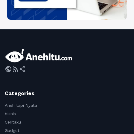
public
rss_feed
share
Categories
Aneh tapi Nyata
bisnis
Ceritaku
Gadget