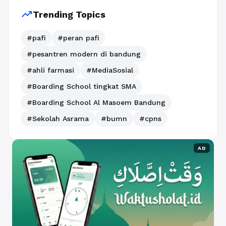
trending_up
Trending Topics
#pafi
#peran pafi
#pesantren modern di bandung
#ahli farmasi
#MediaSosial
#Boarding School tingkat SMA
#Boarding School Al Masoem Bandung
#Sekolah Asrama
#bumn
#cpns
AD