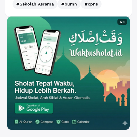
#Sekolah Asrama
#bumn
#cpns
AD