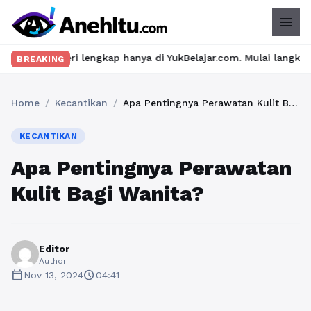
menu
ri lengkap hanya di YukBelajar.com. Mulai langkah suksesmu hari
BREAKING
Home
/
Kecantikan
/
Apa Pentingnya Perawatan Kulit Bagi Wanita?
KECANTIKAN
Apa Pentingnya Perawatan
Kulit Bagi Wanita?
Editor
Author
calendar_today
schedule
Nov 13, 2024
04:41