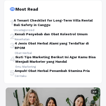
visibility
Most Read
1
A Tenant Checklist for Long-Term Villa Rental
Bali Safety in Canggu
Uncategorized
2
Kenali Penyebab dan Obat Kolestrol Umum
Kesehatan
3
4 Jenis Obat Herbal Alami yang Terdaftar di
BPOM
Obat Herbal
4
Ikuti Tips Marketing Berikut Ini Agar Kamu Bisa
Menjadi Marketer yang Handal
Ilmu Marketing
5
Ampuh! Obat Herbal Penambah Stamina Pria
Ceritaku
AD