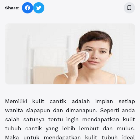
bookmark_border
Share:
Memiliki kulit cantik adalah impian setiap
wanita siapapun dan dimanapun. Seperti anda
salah satunya tentu ingin mendapatkan kulit
tubuh cantik yang lebih lembut dan mulus.
Maka untuk mendapatkan kulit tubuh ideal