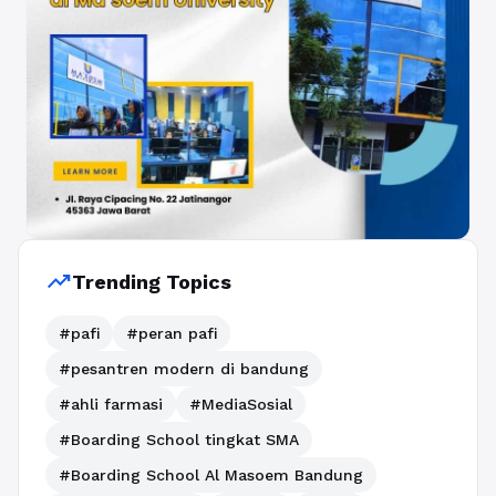
trending_up
Trending Topics
#pafi
#peran pafi
#pesantren modern di bandung
#ahli farmasi
#MediaSosial
#Boarding School tingkat SMA
#Boarding School Al Masoem Bandung