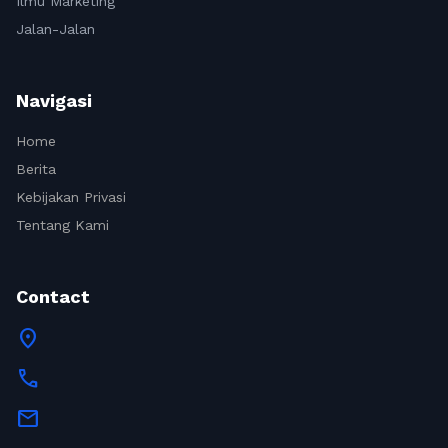
Ilmu Marketing
Jalan-Jalan
Navigasi
Home
Berita
Kebijakan Privasi
Tentang Kami
Contact
location_on
call
mail