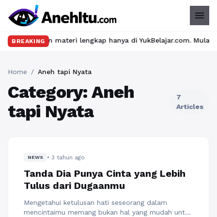
menu
seru dan materi lengkap hanya di YukBelajar.com. Mulai langkah s
BREAKING
Home
/
Aneh tapi Nyata
Category: Aneh
7
tapi Nyata
Articles
• 3 tahun ago
NEWS
Tanda Dia Punya Cinta yang Lebih
Tulus dari Dugaanmu
Mengetahui ketulusan hati seseorang dalam
mencintaimu memang bukan hal yang mudah untuk