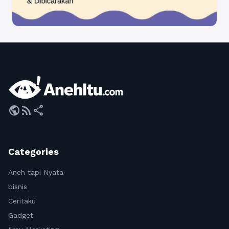
public
rss_feed
share
Categories
Aneh tapi Nyata
bisnis
Ceritaku
Gadget