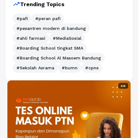
trending_up
Trending Topics
#pafi
#peran pafi
#pesantren modern di bandung
#ahli farmasi
#MediaSosial
#Boarding School tingkat SMA
#Boarding School Al Masoem Bandung
#Sekolah Asrama
#bumn
#cpns
AD