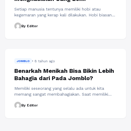
Setiap manusia tentunya memiliki hobi atau
kegemaran yang kerap kali dilakukan. Hobi biasanya
dilakukan untuk mengisi waktu luang atas dasar
By Editor
suka melakukannya, namun ada juga hobi yang jika
disalurkan dengan benar maka dapat melatih
kecerdasan bahkan menghasilkan materi. Berikut ini
beberapa hobi yang dapat meningkatkan
kecerdasan bahkan menghasilkan uang.. 1. Olahraga
Olahraga secara teratur dapat ...
Baca
• 8 tahun ago
Selengkapnya
JOMBLO
Benarkah Menikah Bisa Bikin Lebih
Bahagia dari Pada Jomblo?
Memiliki seseorang yang selalu ada untuk kita
memang sangat membahagiakan. Saat memiliki
pasangan, tentu akan berbeda saat masih sendiri.
By Editor
Apalagi jika pasangan kita merupakan orang yang
baik hati, sabar dan pengertian terhadap kita.
Sangat beruntung orang yang memiliki tipe
pasangan seperti itu. Kita juga akan selalu merasa
bahagia saat dekat maupun jauh dengannya. Ketika