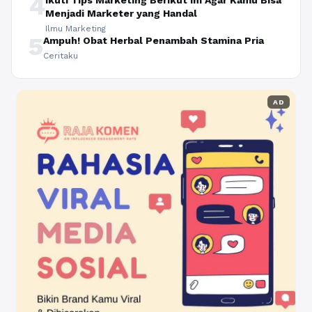
4
Ikuti Tips Marketing Berikut Ini Agar Kamu Bisa
Menjadi Marketer yang Handal
Ilmu Marketing
5
Ampuh! Obat Herbal Penambah Stamina Pria
Ceritaku
AD