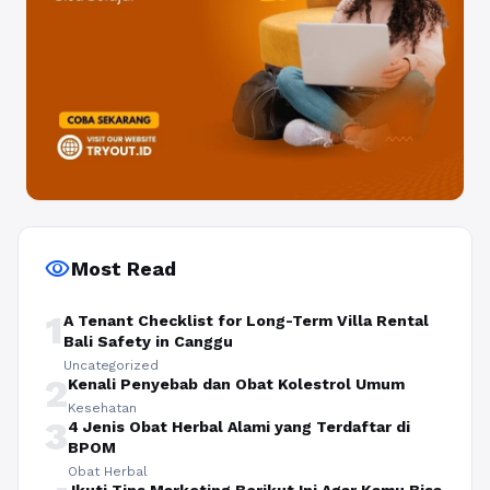
visibility
Most Read
1
A Tenant Checklist for Long-Term Villa Rental
Bali Safety in Canggu
Uncategorized
2
Kenali Penyebab dan Obat Kolestrol Umum
Kesehatan
3
4 Jenis Obat Herbal Alami yang Terdaftar di
BPOM
Obat Herbal