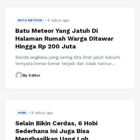
keuntungan yang menurun, sementara utang terus
meningkat. Keuntungan Pertamina yang terus
menurun bisa dilihat mulai dari tahun 2017, ...
Baca
• 6 tahun ago
Selengkapnya
BATU METEOR
Batu Meteor Yang Jatuh Di
Halaman Rumah Warga Ditawar
Hingga Rp 200 Juta
Benda angkasa yang sering kita lihat jatuh kebumi
ternyata benar-benar terjadi dan tidak hancur
terkena atmosfer bumi. Salah satu kejadian unik ini
By Editor
terjadi diwilayah kabupaten Tapanuli, tepatnya
jatuh disalah satu rumah warga di Dusun Sitahan
Barat, Desa Satahi Nauli, Kecamatan Kolang,
Kabupaten Tapanuli Tengah, Sumatra Utara. Pada
awalnya pemilik rumah yaitu Josua Hutagalung (33)
dikagetkan ...
Baca Selengkapnya
• 8 tahun ago
HOBI
Selain Bikin Cerdas, 6 Hobi
Sederhana Ini Juga Bisa
Menghasilkan Uang Loh..