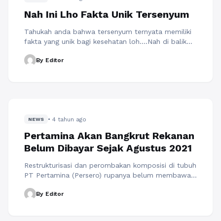
Nah Ini Lho Fakta Unik Tersenyum
Tahukah anda bahwa tersenyum ternyata memiliki
fakta yang unik bagi kesehatan loh….Nah di balik
senyum manis itu ternyata merupakan salah satu
By Editor
cara yang paling mudah untuk meningkatkan
kesehatan, menambah kebahagiaan, membuat
umur panjang serta dapat membantu memperbaiki
mood anda. Dan ini terjadi bahkan untuk senyum
yang tidak tulus sekalipun akan tetapi senyum yang
tulus merupakan ...
Baca Selengkapnya
• 4 tahun ago
NEWS
Pertamina Akan Bangkrut Rekanan
Belum Dibayar Sejak Agustus 2021
Restrukturisasi dan perombakan komposisi di tubuh
PT Pertamina (Persero) rupanya belum membawa
angin segar bagi perusahaan pelat merah tersebut.
By Editor
Kinerja Pertamina terutama keuangan organisasi
terus memburuk sepanjang reformasi. Hal ini bisa
dilihat dari laporan keuangan yang menunjukan