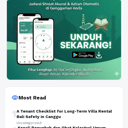
visibility
Most Read
1
A Tenant Checklist for Long-Term Villa Rental
Bali Safety in Canggu
Uncategorized
Kenali Penyebab dan Obat Kolestrol Umum