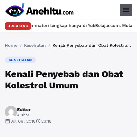
menu
an materi lengkap hanya di YukBelajar.com. Mulai langkah sukses
BREAKING
Home
/
Kesehatan
/
Kenali Penyebab dan Obat Kolestrol Umum
KESEHATAN
Kenali Penyebab dan Obat
Kolestrol Umum
Editor
Author
calendar_today
schedule
Jul 09, 2018
23:18