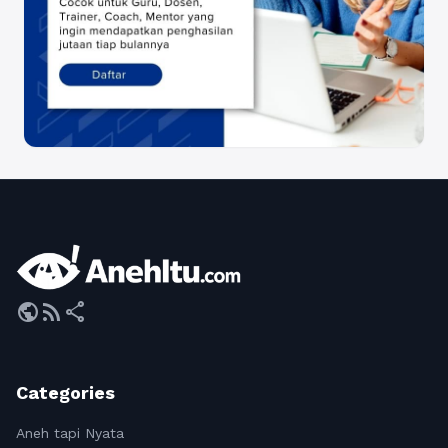
public
rss_feed
share
Categories
Aneh tapi Nyata