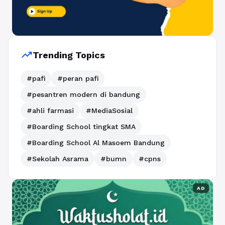
trending_up
Trending Topics
#pafi
#peran pafi
#pesantren modern di bandung
#ahli farmasi
#MediaSosial
#Boarding School tingkat SMA
#Boarding School Al Masoem Bandung
#Sekolah Asrama
#bumn
#cpns
AD