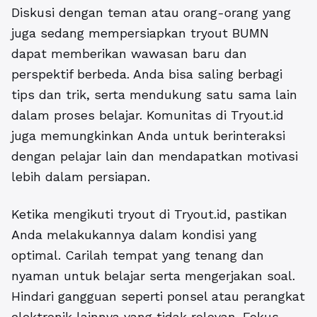
Diskusi dengan teman atau orang-orang yang
juga sedang mempersiapkan tryout BUMN
dapat memberikan wawasan baru dan
perspektif berbeda. Anda bisa saling berbagi
tips dan trik, serta mendukung satu sama lain
dalam proses belajar. Komunitas di Tryout.id
juga memungkinkan Anda untuk berinteraksi
dengan pelajar lain dan mendapatkan motivasi
lebih dalam persiapan.
Ketika mengikuti tryout di Tryout.id, pastikan
Anda melakukannya dalam kondisi yang
optimal. Carilah tempat yang tenang dan
nyaman untuk belajar serta mengerjakan soal.
Hindari gangguan seperti ponsel atau perangkat
elektronik lainnya yang tidak relevan. Fokus