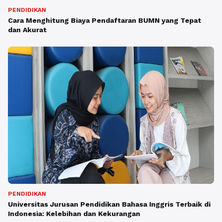
PENDIDIKAN
Cara Menghitung Biaya Pendaftaran BUMN yang Tepat
dan Akurat
PENDIDIKAN
Universitas Jurusan Pendidikan Bahasa Inggris Terbaik di
Indonesia: Kelebihan dan Kekurangan