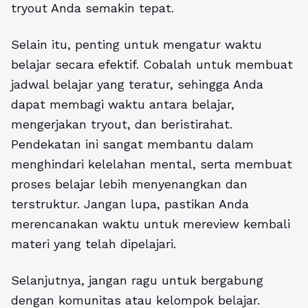
tryout Anda semakin tepat.
Selain itu, penting untuk mengatur waktu
belajar secara efektif. Cobalah untuk membuat
jadwal belajar yang teratur, sehingga Anda
dapat membagi waktu antara belajar,
mengerjakan tryout, dan beristirahat.
Pendekatan ini sangat membantu dalam
menghindari kelelahan mental, serta membuat
proses belajar lebih menyenangkan dan
terstruktur. Jangan lupa, pastikan Anda
merencanakan waktu untuk mereview kembali
materi yang telah dipelajari.
Selanjutnya, jangan ragu untuk bergabung
dengan komunitas atau kelompok belajar.