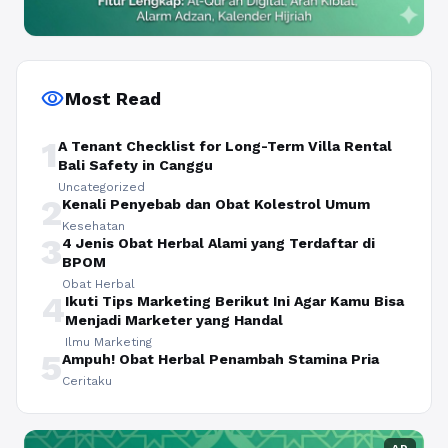
visibility
Most Read
1
A Tenant Checklist for Long-Term Villa Rental
Bali Safety in Canggu
Uncategorized
2
Kenali Penyebab dan Obat Kolestrol Umum
Kesehatan
3
4 Jenis Obat Herbal Alami yang Terdaftar di
BPOM
Obat Herbal
4
Ikuti Tips Marketing Berikut Ini Agar Kamu Bisa
Menjadi Marketer yang Handal
Ilmu Marketing
5
Ampuh! Obat Herbal Penambah Stamina Pria
Ceritaku
AD