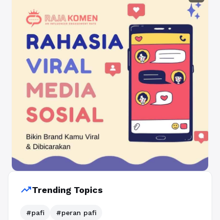
trending_up
Trending Topics
#pafi
#peran pafi