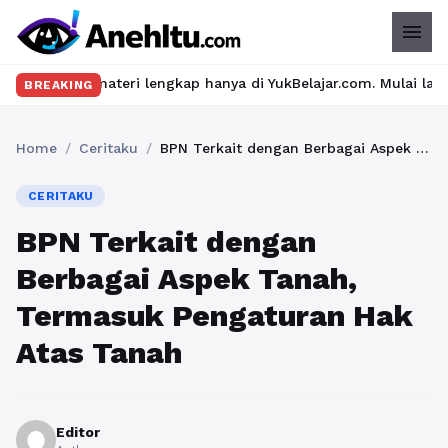
menu
eri lengkap hanya di YukBelajar.com. Mulai langkah suksesmu har
BREAKING
Home
/
Ceritaku
/
BPN Terkait dengan Berbagai Aspek Tanah, Termasuk Pengaturan Hak Atas Tanah
CERITAKU
BPN Terkait dengan
Berbagai Aspek Tanah,
Termasuk Pengaturan Hak
Atas Tanah
Editor