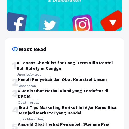
visibility
Most Read
1
A Tenant Checklist for Long-Term Villa Rental
Bali Safety in Canggu
Uncategorized
2
Kenali Penyebab dan Obat Kolestrol Umum
Kesehatan
3
4 Jenis Obat Herbal Alami yang Terdaftar di
BPOM
Obat Herbal
4
Ikuti Tips Marketing Berikut Ini Agar Kamu Bisa
Menjadi Marketer yang Handal
Ilmu Marketing
5
Ampuh! Obat Herbal Penambah Stamina Pria