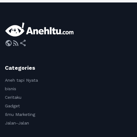
public
rss_feed
share
Categories
Aneh tapi Nyata
bisnis
Ceritaku
Gadget
Ilmu Marketing
Jalan-Jalan