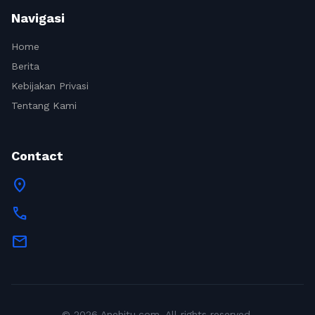
Navigasi
Home
Berita
Kebijakan Privasi
Tentang Kami
Contact
location_on
call
mail
© 2026 Anehitu.com. All rights reserved.