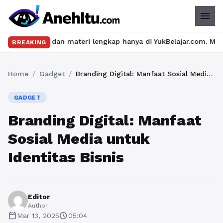
menu
u dan materi lengkap hanya di YukBelajar.com. Mulai langkah suks
BREAKING
Home
/
Gadget
/
Branding Digital: Manfaat Sosial Media untuk Identitas Bisnis
GADGET
Branding Digital: Manfaat
Sosial Media untuk
Identitas Bisnis
Editor
Author
calendar_today
schedule
Mar 13, 2025
05:04