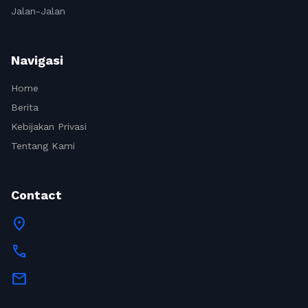
Jalan-Jalan
Navigasi
Home
Berita
Kebijakan Privasi
Tentang Kami
Contact
location_on
call
mail