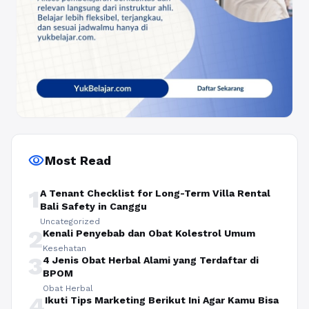
visibility
Most Read
1
A Tenant Checklist for Long-Term Villa Rental
Bali Safety in Canggu
Uncategorized
2
Kenali Penyebab dan Obat Kolestrol Umum
Kesehatan
3
4 Jenis Obat Herbal Alami yang Terdaftar di
BPOM
Obat Herbal
4
Ikuti Tips Marketing Berikut Ini Agar Kamu Bisa