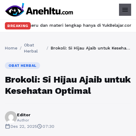
menu
eru dan materi lengkap hanya di YukBelajar.com. Mulai langkah s
BREAKING
Obat
Home
/
/
Brokoli: Si Hijau Ajaib untuk Kesehatan Optimal
Herbal
OBAT HERBAL
Brokoli: Si Hijau Ajaib untuk
Kesehatan Optimal
Editor
Author
calendar_today
schedule
Des 22, 2025
07:30