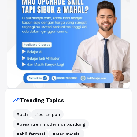
trending_up
Trending Topics
#pafi
#peran pafi
#pesantren modern di bandung
#ahli farmasi
#MediaSosial