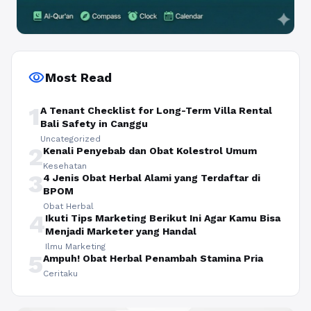
visibility
Most Read
1
A Tenant Checklist for Long-Term Villa Rental
Bali Safety in Canggu
Uncategorized
2
Kenali Penyebab dan Obat Kolestrol Umum
Kesehatan
3
4 Jenis Obat Herbal Alami yang Terdaftar di
BPOM
Obat Herbal
4
Ikuti Tips Marketing Berikut Ini Agar Kamu Bisa
Menjadi Marketer yang Handal
Ilmu Marketing
5
Ampuh! Obat Herbal Penambah Stamina Pria
Ceritaku