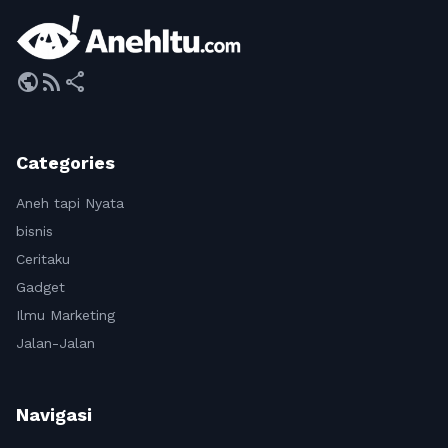
public
rss_feed
share
Categories
Aneh tapi Nyata
bisnis
Ceritaku
Gadget
Ilmu Marketing
Jalan-Jalan
Navigasi