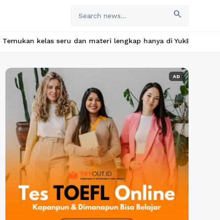
search
ru dan materi lengkap hanya di YukBelajar.com. Mulai langkah su
AD