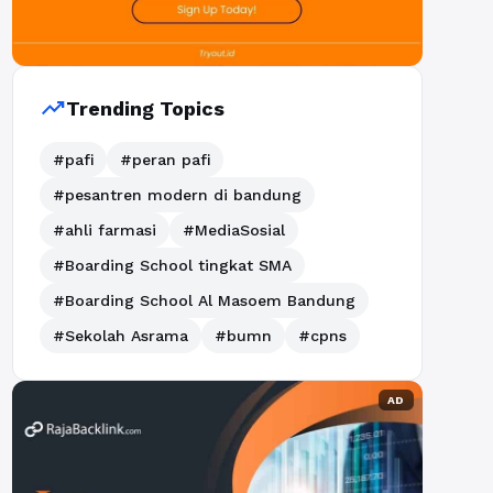
trending_up
Trending Topics
#pafi
#peran pafi
#pesantren modern di bandung
#ahli farmasi
#MediaSosial
#Boarding School tingkat SMA
#Boarding School Al Masoem Bandung
#Sekolah Asrama
#bumn
#cpns
AD