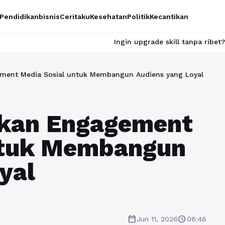
Pendidikan
bisnis
Ceritaku
Kesehatan
Politik
Kecantikan
Ingin upgrade skill tanpa ribet? Temukan kelas se
ment Media Sosial untuk Membangun Audiens yang Loyal
kan Engagement
ntuk Membangun
yal
calendar_today
schedule
Jun 11, 2026
06:46