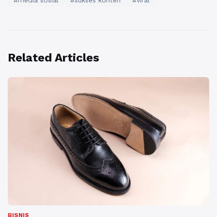
#media sosial
#sukses konten
#viral
Related Articles
BISNIS