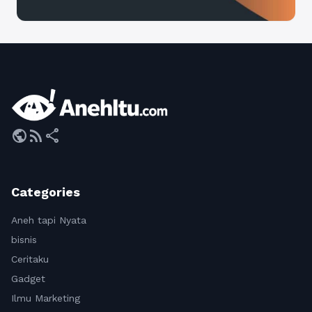
public
rss_feed
share
Categories
Aneh tapi Nyata
bisnis
Ceritaku
Gadget
Ilmu Marketing