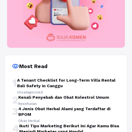
visibility
Most Read
1
A Tenant Checklist for Long-Term Villa Rental
Bali Safety in Canggu
Uncategorized
2
Kenali Penyebab dan Obat Kolestrol Umum
Kesehatan
3
4 Jenis Obat Herbal Alami yang Terdaftar di
BPOM
Obat Herbal
4
Ikuti Tips Marketing Berikut Ini Agar Kamu Bisa
Menjadi Marketer yang Handal