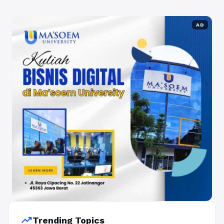
AD
trending_up
Trending Topics