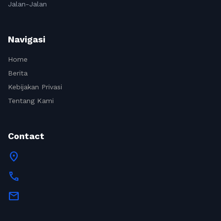
Jalan-Jalan
Navigasi
Home
Berita
Kebijakan Privasi
Tentang Kami
Contact
location_on
call
mail