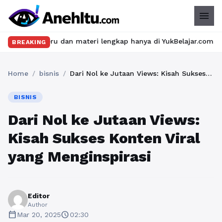
menu
seru dan materi lengkap hanya di YukBelajar.com. Mulai langkah 
BREAKING
Home
/
bisnis
/
Dari Nol ke Jutaan Views: Kisah Sukses Konten Viral yang Menginspirasi
BISNIS
Dari Nol ke Jutaan Views:
Kisah Sukses Konten Viral
yang Menginspirasi
Editor
Author
calendar_today
schedule
Mar 20, 2025
02:30