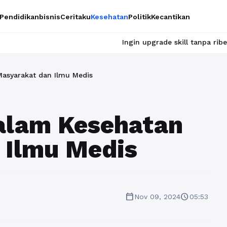
Pendidikan
bisnis
Ceritaku
Kesehatan
Politik
Kecantikan
Ingin upgrade skill tanpa ribet? Temukan kel
Masyarakat dan Ilmu Medis
dalam Kesehatan
 Ilmu Medis
calendar_today
schedule
Nov 09, 2024
05:53