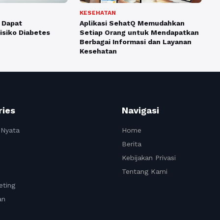
KESEHATAN
 Dapat
Aplikasi SehatQ Memudahkan
siko Diabetes
Setiap Orang untuk Mendapatkan
Berbagai Informasi dan Layanan
Kesehatan
ries
Navigasi
 Nyata
Home
Berita
Kebijakan Privasi
Tentang Kami
eting
an