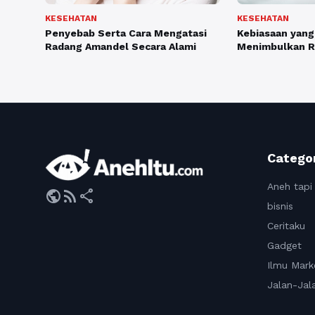
KESEHATAN
KESEHATAN
Penyebab Serta Cara Mengatasi
Kebiasaan yang
Radang Amandel Secara Alami
Menimbulkan Ri
Catego
Aneh tapi
public
rss_feed
share
bisnis
Ceritaku
Gadget
Ilmu Mark
Jalan-Jal