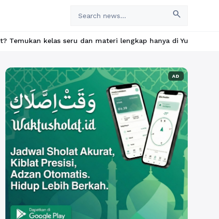
search
as seru dan materi lengkap hanya di YukBelajar.com. Mulai langk
AD