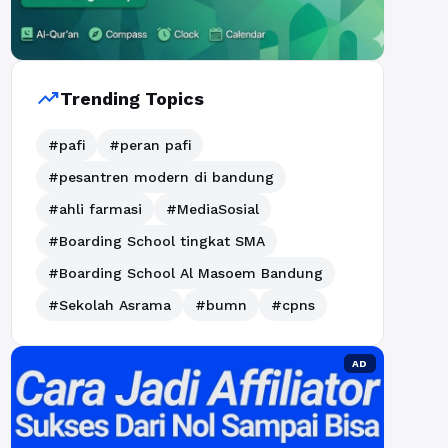
trending_up
Trending Topics
#pafi
#peran pafi
#pesantren modern di bandung
#ahli farmasi
#MediaSosial
#Boarding School tingkat SMA
#Boarding School Al Masoem Bandung
#Sekolah Asrama
#bumn
#cpns
AD