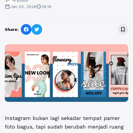
Author
calendar_today
schedule
Jan 02, 2026
19:19
bookmark_border
Share:
Instagram bukan lagi sekadar tempat pamer
foto bagus, tapi sudah berubah menjadi ruang