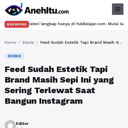
menu
ateri lengkap hanya di YukBelajar.com. Mulai langkah suksesmu h
BREAKING
Home
/
bisnis
/
Feed Sudah Estetik Tapi Brand Masih Sepi Ini yang Sering Terlewat Saat Bangun Instagram
BISNIS
Feed Sudah Estetik Tapi
Brand Masih Sepi Ini yang
Sering Terlewat Saat
Bangun Instagram
Editor