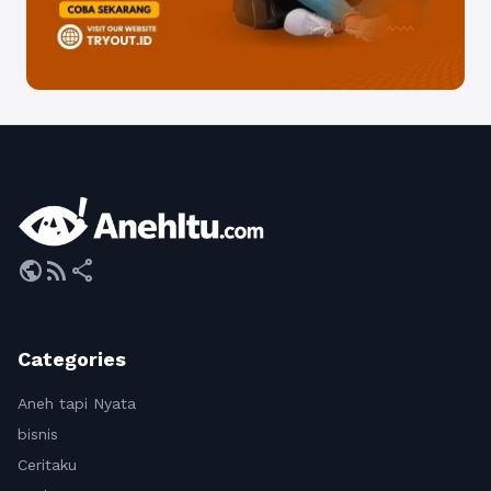
public
rss_feed
share
Categories
Aneh tapi Nyata
bisnis
Ceritaku