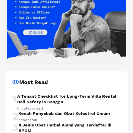
visibility
Most Read
1
A Tenant Checklist for Long-Term Villa Rental
Bali Safety in Canggu
Uncategorized
2
Kenali Penyebab dan Obat Kolestrol Umum
Kesehatan
3
4 Jenis Obat Herbal Alami yang Terdaftar di
BPOM