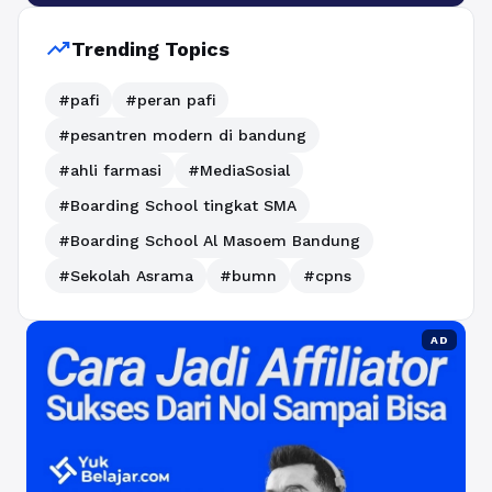
trending_up
Trending Topics
#pafi
#peran pafi
#pesantren modern di bandung
#ahli farmasi
#MediaSosial
#Boarding School tingkat SMA
#Boarding School Al Masoem Bandung
#Sekolah Asrama
#bumn
#cpns
AD