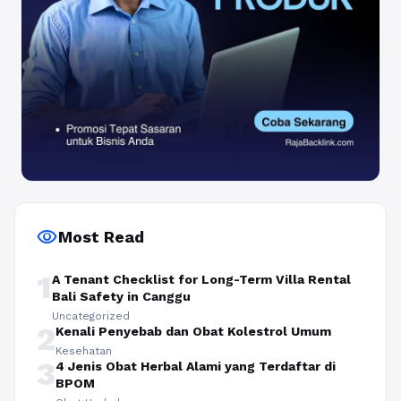
visibility
Most Read
1
A Tenant Checklist for Long-Term Villa Rental
Bali Safety in Canggu
Uncategorized
2
Kenali Penyebab dan Obat Kolestrol Umum
Kesehatan
3
4 Jenis Obat Herbal Alami yang Terdaftar di
BPOM