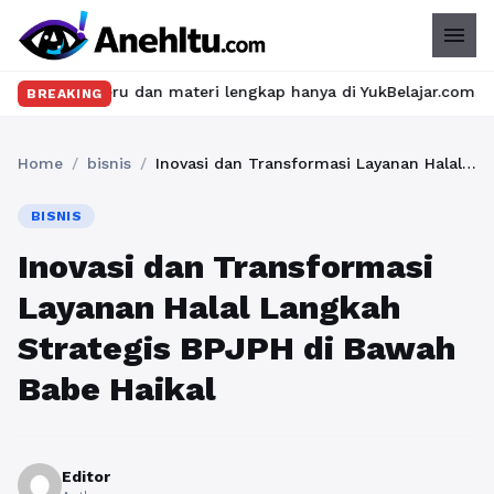
menu
dan materi lengkap hanya di YukBelajar.com. Mulai langkah sukse
BREAKING
Home
/
bisnis
/
Inovasi dan Transformasi Layanan Halal Langkah Strategis BPJPH di Bawah Babe Haikal
BISNIS
Inovasi dan Transformasi
Layanan Halal Langkah
Strategis BPJPH di Bawah
Babe Haikal
Editor