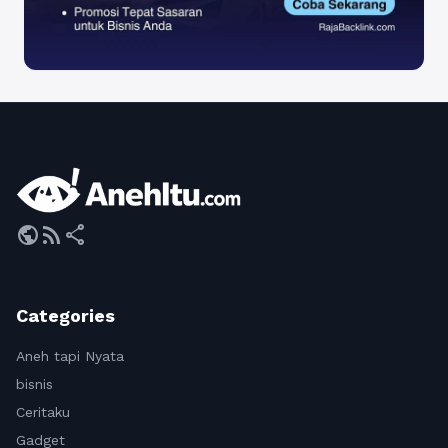
public
rss_feed
share
Categories
Aneh tapi Nyata
bisnis
Ceritaku
Gadget