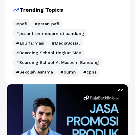
trending_up
Trending Topics
#pafi
#peran pafi
#pesantren modern di bandung
#ahli farmasi
#MediaSosial
#Boarding School tingkat SMA
#Boarding School Al Masoem Bandung
#Sekolah Asrama
#bumn
#cpns
AD