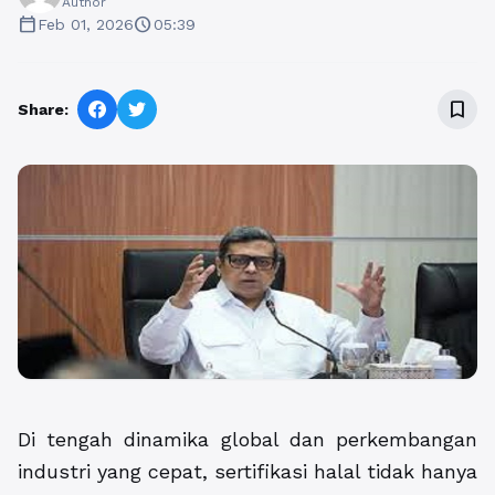
Author
calendar_today
schedule
Feb 01, 2026
05:39
bookmark_border
Share:
Di tengah dinamika global dan perkembangan
industri yang cepat, sertifikasi halal tidak hanya