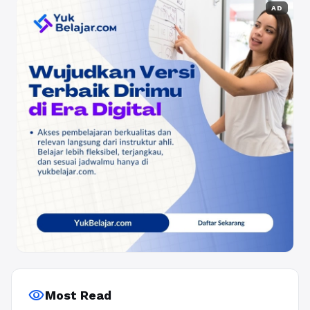
AD
visibility
Most Read