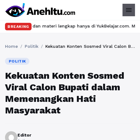
menu
n materi lengkap hanya di YukBelajar.com. Mulai langkah suksesm
BREAKING
Home
/
Politik
/
Kekuatan Konten Sosmed Viral Calon Bupati dalam Memenangkan Hati Masyarakat
POLITIK
Kekuatan Konten Sosmed
Viral Calon Bupati dalam
Memenangkan Hati
Masyarakat
Editor