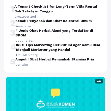
1
A Tenant Checklist for Long-Term Villa Rental
Bali Safety in Canggu
Uncategorized
2
Kenali Penyebab dan Obat Kolestrol Umum
Kesehatan
3
4 Jenis Obat Herbal Alami yang Terdaftar di
BPOM
Obat Herbal
4
Ikuti Tips Marketing Berikut Ini Agar Kamu Bisa
Menjadi Marketer yang Handal
Ilmu Marketing
5
Ampuh! Obat Herbal Penambah Stamina Pria
Ceritaku
AD