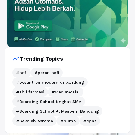
trending_up
Trending Topics
#pafi
#peran pafi
#pesantren modern di bandung
#ahli farmasi
#MediaSosial
#Boarding School tingkat SMA
#Boarding School Al Masoem Bandung
#Sekolah Asrama
#bumn
#cpns