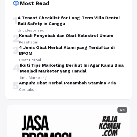
visibility
Most Read
1
A Tenant Checklist for Long-Term Villa Rental
Bali Safety in Canggu
Uncategorized
2
Kenali Penyebab dan Obat Kolestrol Umum
Kesehatan
3
4 Jenis Obat Herbal Alami yang Terdaftar di
BPOM
Obat Herbal
4
Ikuti Tips Marketing Berikut Ini Agar Kamu Bisa
Menjadi Marketer yang Handal
Ilmu Marketing
5
Ampuh! Obat Herbal Penambah Stamina Pria
Ceritaku
AD