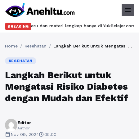
menu
eru dan materi lengkap hanya di YukBelajar.com. Mulai langkah s
BREAKING
Home
/
Kesehatan
/
Langkah Berikut untuk Mengatasi Risiko Diabetes dengan Mudah dan Efektif
KESEHATAN
Langkah Berikut untuk
Mengatasi Risiko Diabetes
dengan Mudah dan Efektif
Editor
Author
calendar_today
schedule
Nov 09, 2024
05:00