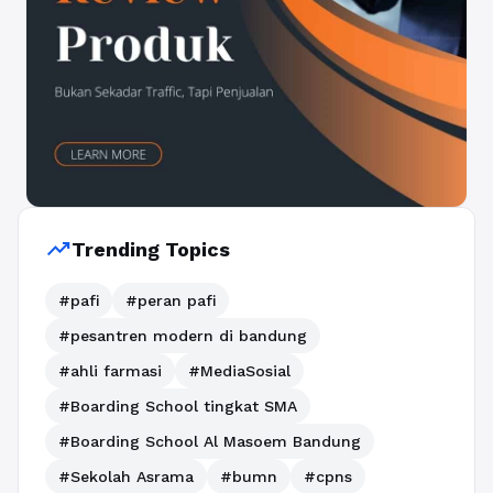
trending_up
Trending Topics
#pafi
#peran pafi
#pesantren modern di bandung
#ahli farmasi
#MediaSosial
#Boarding School tingkat SMA
#Boarding School Al Masoem Bandung
#Sekolah Asrama
#bumn
#cpns