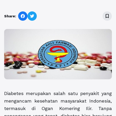
bookmark_border
Share:
Diabetes merupakan salah satu penyakit yang
mengancam kesehatan masyarakat Indonesia,
termasuk di Ogan Komering Ilir. Tanpa
penanganan yang tepat, diabetes bisa berujung