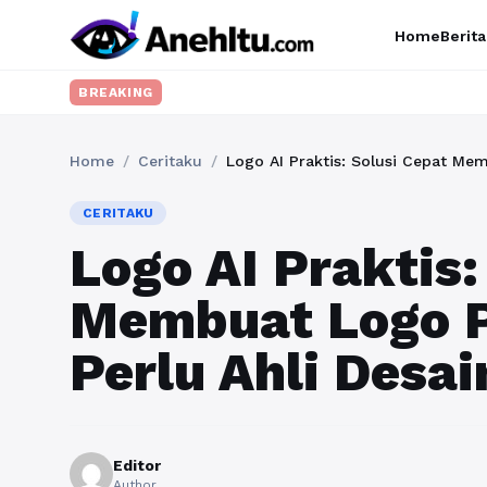
Home
Berita
BREAKING
Home
/
Ceritaku
/
Logo AI Praktis: Solusi Cepat Me
CERITAKU
Logo AI Praktis:
Membuat Logo P
Perlu Ahli Desai
Editor
Author