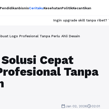
Pendidikan
bisnis
Ceritaku
Kesehatan
Politik
Kecantikan
Ingin upgrade skill tanpa ribet? Temukan kelas
mbuat Logo Profesional Tanpa Perlu Ahli Desain
 Solusi Cepat
rofesional Tanpa
n
calendar_today
schedule
Jan 02, 2026
02:01