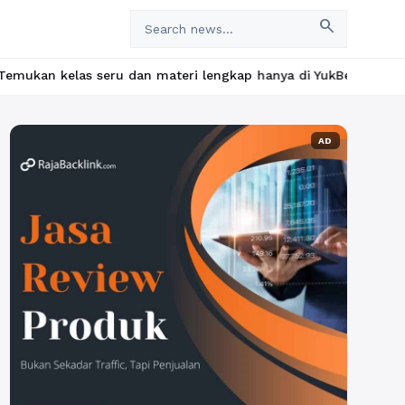
search
 seru dan materi lengkap hanya di YukBelajar.com. Mulai langkah
AD