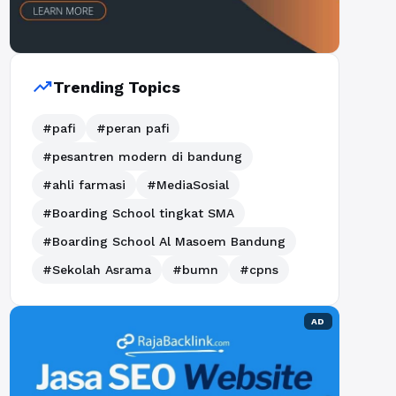
trending_up
Trending Topics
#pafi
#peran pafi
#pesantren modern di bandung
#ahli farmasi
#MediaSosial
#Boarding School tingkat SMA
#Boarding School Al Masoem Bandung
#Sekolah Asrama
#bumn
#cpns
AD