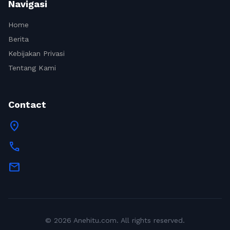
Navigasi
Home
Berita
Kebijakan Privasi
Tentang Kami
Contact
location_on
call
mail
© 2026 Anehitu.com. All rights reserved.