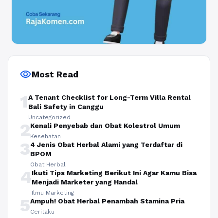
visibility
Most Read
1
A Tenant Checklist for Long-Term Villa Rental
Bali Safety in Canggu
Uncategorized
2
Kenali Penyebab dan Obat Kolestrol Umum
Kesehatan
3
4 Jenis Obat Herbal Alami yang Terdaftar di
BPOM
Obat Herbal
4
Ikuti Tips Marketing Berikut Ini Agar Kamu Bisa
Menjadi Marketer yang Handal
Ilmu Marketing
5
Ampuh! Obat Herbal Penambah Stamina Pria
Ceritaku