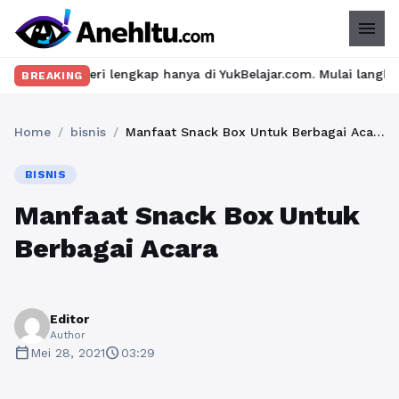
menu
ri lengkap hanya di YukBelajar.com. Mulai langkah suksesmu hari
BREAKING
Home
/
bisnis
/
Manfaat Snack Box Untuk Berbagai Acara
BISNIS
Manfaat Snack Box Untuk
Berbagai Acara
Editor
Author
calendar_today
schedule
Mei 28, 2021
03:29