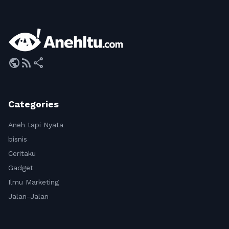
public
rss_feed
share
Categories
Aneh tapi Nyata
bisnis
Ceritaku
Gadget
Ilmu Marketing
Jalan-Jalan