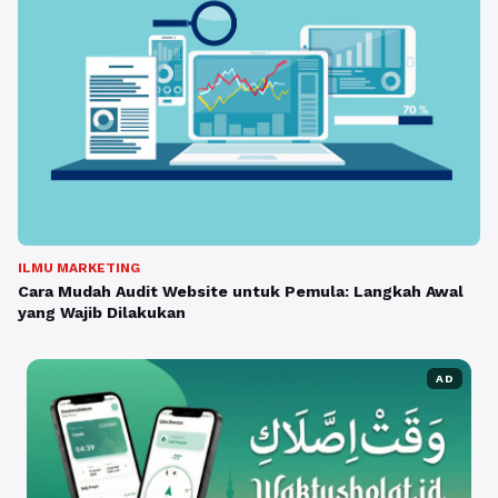
ILMU MARKETING
Cara Mudah Audit Website untuk Pemula: Langkah Awal
yang Wajib Dilakukan
AD