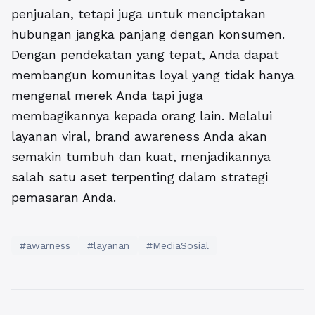
penjualan, tetapi juga untuk menciptakan
hubungan jangka panjang dengan konsumen.
Dengan pendekatan yang tepat, Anda dapat
membangun komunitas loyal yang tidak hanya
mengenal merek Anda tapi juga
membagikannya kepada orang lain. Melalui
layanan viral, brand awareness Anda akan
semakin tumbuh dan kuat, menjadikannya
salah satu aset terpenting dalam strategi
pemasaran Anda.
#awarness
#layanan
#MediaSosial