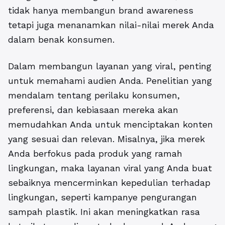
tidak hanya membangun brand awareness
tetapi juga menanamkan nilai-nilai merek Anda
dalam benak konsumen.
Dalam
membangun layanan yang viral,
penting
untuk memahami audien Anda. Penelitian yang
mendalam tentang perilaku konsumen,
preferensi, dan kebiasaan mereka akan
memudahkan Anda untuk menciptakan konten
yang sesuai dan relevan. Misalnya, jika merek
Anda berfokus pada produk yang ramah
lingkungan, maka layanan viral yang Anda buat
sebaiknya mencerminkan kepedulian terhadap
lingkungan, seperti kampanye pengurangan
sampah plastik. Ini akan meningkatkan rasa