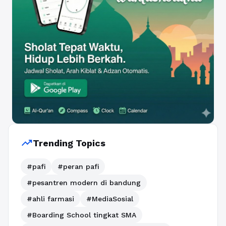
trending_up
Trending Topics
#pafi
#peran pafi
#pesantren modern di bandung
#ahli farmasi
#MediaSosial
#Boarding School tingkat SMA