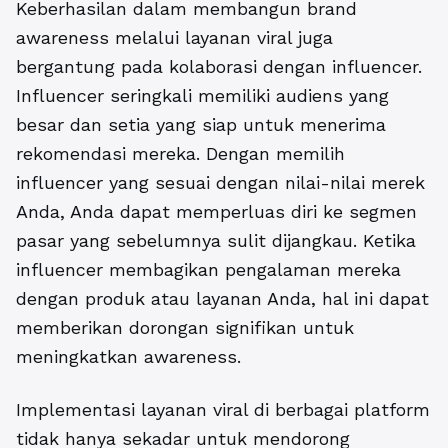
Keberhasilan dalam membangun brand
awareness melalui layanan viral juga
bergantung pada kolaborasi dengan influencer.
Influencer seringkali memiliki audiens yang
besar dan setia yang siap untuk menerima
rekomendasi mereka. Dengan memilih
influencer yang sesuai dengan nilai-nilai merek
Anda, Anda dapat memperluas diri ke segmen
pasar yang sebelumnya sulit dijangkau. Ketika
influencer membagikan pengalaman mereka
dengan produk atau layanan Anda, hal ini dapat
memberikan dorongan signifikan untuk
meningkatkan awareness.
Implementasi layanan viral di berbagai platform
tidak hanya sekadar untuk mendorong