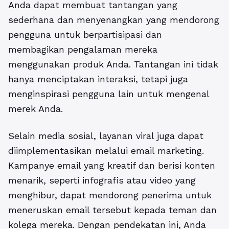
Anda dapat membuat tantangan yang
sederhana dan menyenangkan yang mendorong
pengguna untuk berpartisipasi dan
membagikan pengalaman mereka
menggunakan produk Anda. Tantangan ini tidak
hanya menciptakan interaksi, tetapi juga
menginspirasi pengguna lain untuk mengenal
merek Anda.
Selain media sosial, layanan viral juga dapat
diimplementasikan melalui email marketing.
Kampanye email yang kreatif dan berisi konten
menarik, seperti infografis atau video yang
menghibur, dapat mendorong penerima untuk
meneruskan email tersebut kepada teman dan
kolega mereka. Dengan pendekatan ini, Anda