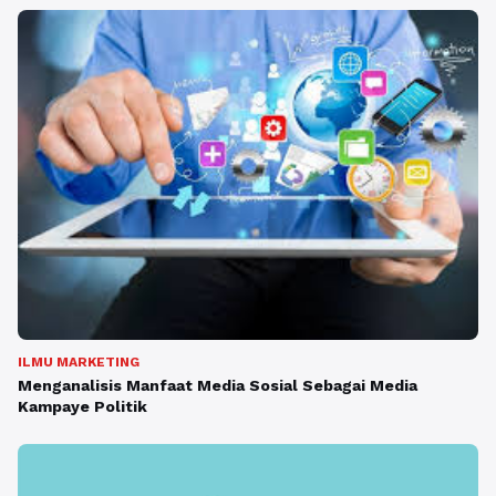
ILMU MARKETING
Menganalisis Manfaat Media Sosial Sebagai Media
Kampaye Politik