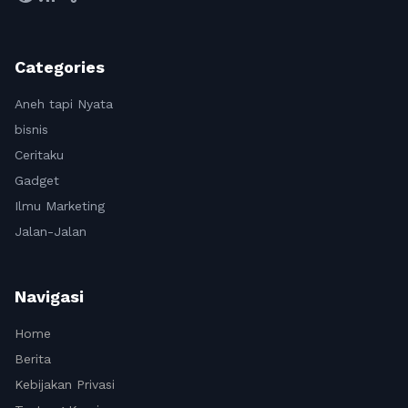
Categories
Aneh tapi Nyata
bisnis
Ceritaku
Gadget
Ilmu Marketing
Jalan-Jalan
Navigasi
Home
Berita
Kebijakan Privasi