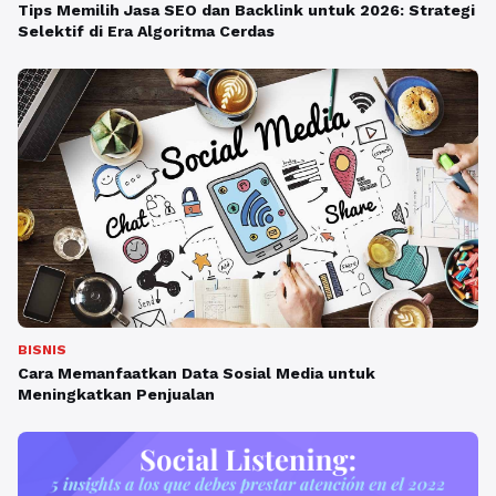
Tips Memilih Jasa SEO dan Backlink untuk 2026: Strategi
Selektif di Era Algoritma Cerdas
BISNIS
Cara Memanfaatkan Data Sosial Media untuk
Meningkatkan Penjualan