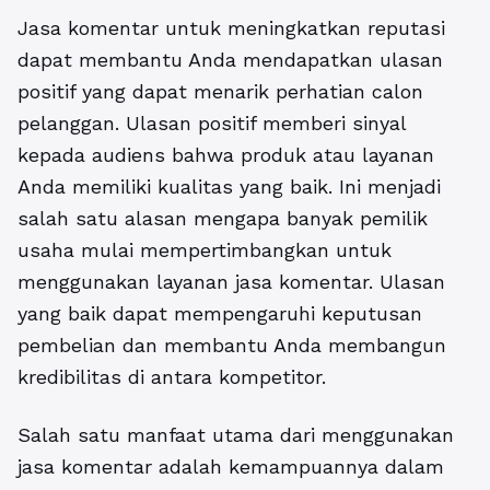
Jasa komentar untuk meningkatkan reputasi
dapat membantu Anda mendapatkan ulasan
positif yang dapat menarik perhatian calon
pelanggan. Ulasan positif memberi sinyal
kepada audiens bahwa produk atau layanan
Anda memiliki kualitas yang baik. Ini menjadi
salah satu alasan mengapa banyak pemilik
usaha mulai mempertimbangkan untuk
menggunakan layanan jasa komentar. Ulasan
yang baik dapat mempengaruhi keputusan
pembelian dan membantu Anda membangun
kredibilitas di antara kompetitor.
Salah satu manfaat utama dari menggunakan
jasa komentar adalah kemampuannya dalam