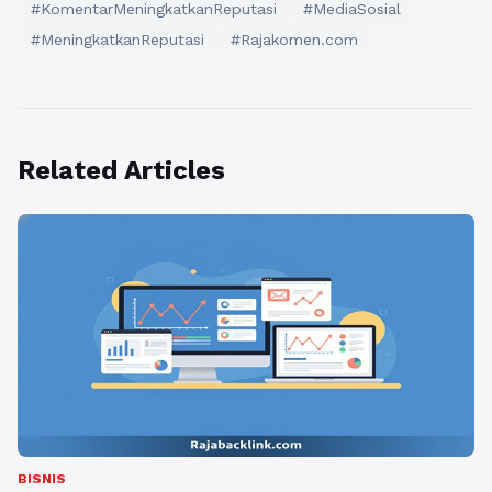
#KomentarMeningkatkanReputasi
#MediaSosial
#MeningkatkanReputasi
#Rajakomen.com
Related Articles
BISNIS