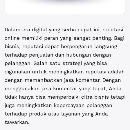
Dalam era digital yang serba cepat ini, reputasi
online memiliki peran yang sangat penting. Bagi
bisnis, reputasi dapat berpengaruh langsung
terhadap penjualan dan hubungan dengan
pelanggan. Salah satu strategi yang bisa
digunakan untuk meningkatkan reputasi adalah
dengan memanfaatkan jasa komentar. Dengan
menggunakan jasa komentar yang tepat, Anda
tidak hanya bisa memperbaiki citra bisnis tetapi
juga meningkatkan kepercayaan pelanggan
terhadap produk atau layanan yang Anda
tawarkan.