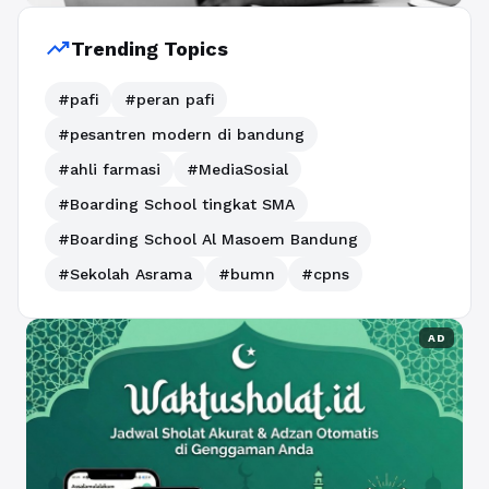
trending_up
Trending Topics
#pafi
#peran pafi
#pesantren modern di bandung
#ahli farmasi
#MediaSosial
#Boarding School tingkat SMA
#Boarding School Al Masoem Bandung
#Sekolah Asrama
#bumn
#cpns
AD