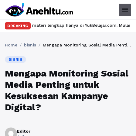
menu
 materi lengkap hanya di YukBelajar.com. Mulai langkah suksesmu
BREAKING
Home
/
bisnis
/
Mengapa Monitoring Sosial Media Penting untuk Kesuksesan Kampanye Digital?
BISNIS
Mengapa Monitoring Sosial
Media Penting untuk
Kesuksesan Kampanye
Digital?
Editor