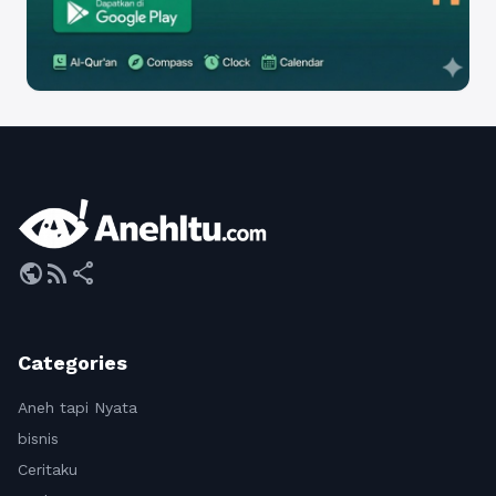
public
rss_feed
share
Categories
Aneh tapi Nyata
bisnis
Ceritaku