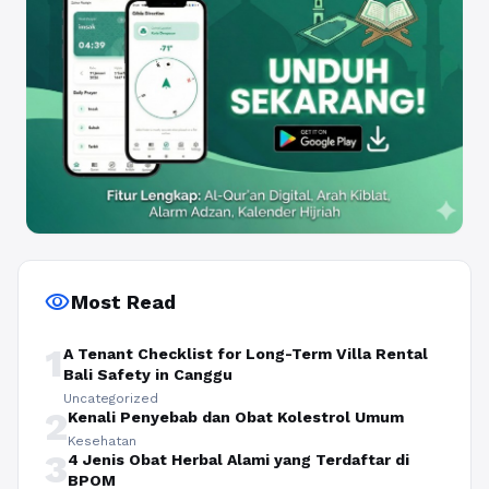
visibility
Most Read
1
A Tenant Checklist for Long-Term Villa Rental
Bali Safety in Canggu
Uncategorized
2
Kenali Penyebab dan Obat Kolestrol Umum
Kesehatan
3
4 Jenis Obat Herbal Alami yang Terdaftar di
BPOM