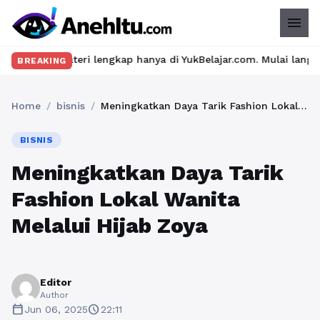
menu
eri lengkap hanya di YukBelajar.com. Mulai langkah suksesmu har
BREAKING
Home
/
bisnis
/
Meningkatkan Daya Tarik Fashion Lokal Wanita Melalui Hijab Zoya
BISNIS
Meningkatkan Daya Tarik
Fashion Lokal Wanita
Melalui Hijab Zoya
Editor
Author
calendar_today
schedule
Jun 06, 2025
22:11