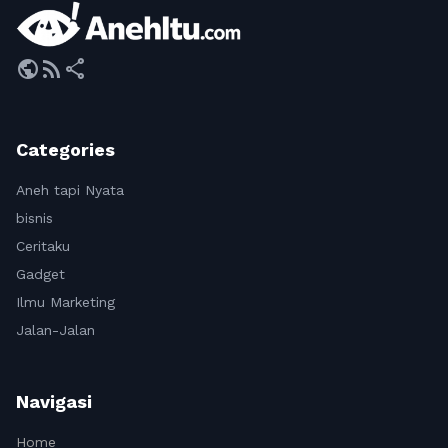
public
rss_feed
share
Categories
Aneh tapi Nyata
bisnis
Ceritaku
Gadget
Ilmu Marketing
Jalan-Jalan
Navigasi
Home