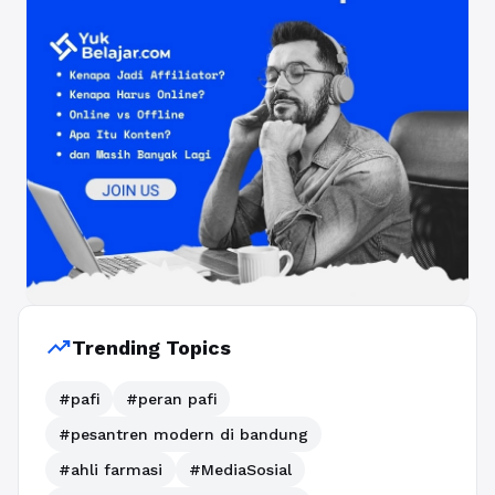
trending_up
Trending Topics
#pafi
#peran pafi
#pesantren modern di bandung
#ahli farmasi
#MediaSosial