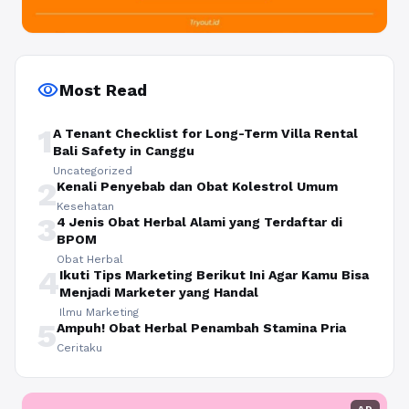
visibility
Most Read
1
A Tenant Checklist for Long-Term Villa Rental
Bali Safety in Canggu
Uncategorized
2
Kenali Penyebab dan Obat Kolestrol Umum
Kesehatan
3
4 Jenis Obat Herbal Alami yang Terdaftar di
BPOM
Obat Herbal
4
Ikuti Tips Marketing Berikut Ini Agar Kamu Bisa
Menjadi Marketer yang Handal
Ilmu Marketing
5
Ampuh! Obat Herbal Penambah Stamina Pria
Ceritaku
AD