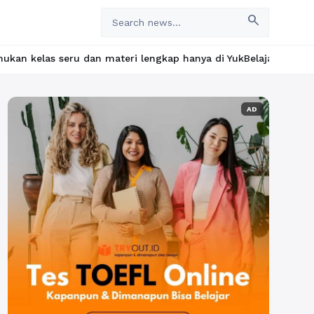
search
n materi lengkap hanya di YukBelajar.com. Mulai langkah suksesm
AD