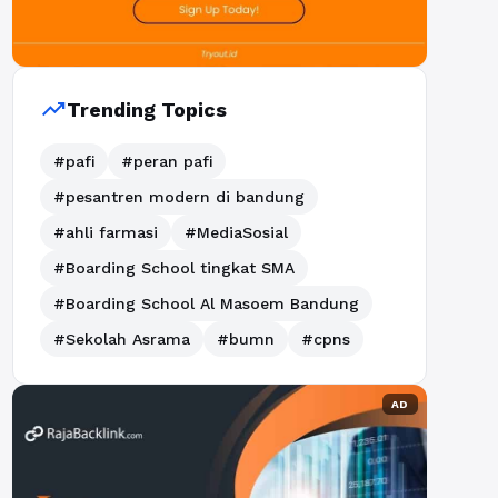
trending_up
Trending Topics
#pafi
#peran pafi
#pesantren modern di bandung
#ahli farmasi
#MediaSosial
#Boarding School tingkat SMA
#Boarding School Al Masoem Bandung
#Sekolah Asrama
#bumn
#cpns
AD