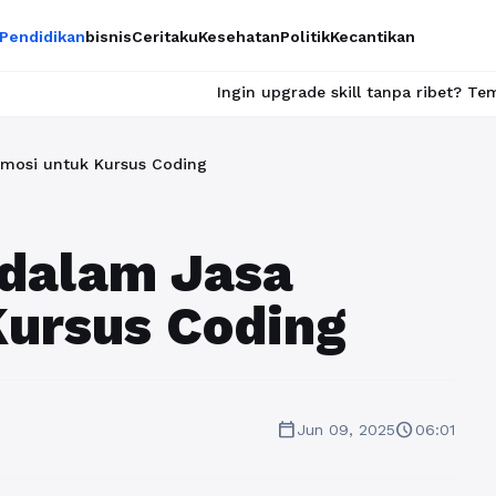
Pendidikan
bisnis
Ceritaku
Kesehatan
Politik
Kecantikan
Ingin upgrade skill tanpa ribet? Temukan kelas seru da
omosi untuk Kursus Coding
 dalam Jasa
Kursus Coding
calendar_today
schedule
Jun 09, 2025
06:01