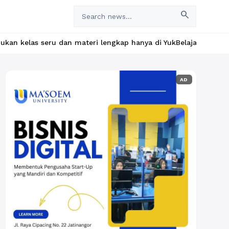
search
materi lengkap hanya di YukBelajar.com. Mulai langkah suksesmu 
AD