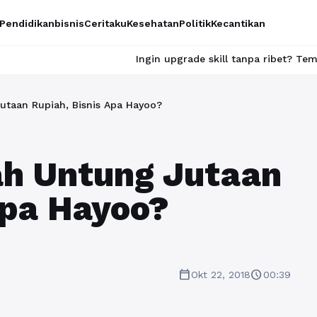
Pendidikan
bisnis
Ceritaku
Kesehatan
Politik
Kecantikan
Ingin upgrade skill tanpa ribet? Temukan kelas seru dan 
utaan Rupiah, Bisnis Apa Hayoo?
ah Untung Jutaan
Apa Hayoo?
calendar_today
schedule
Okt 22, 2018
00:39