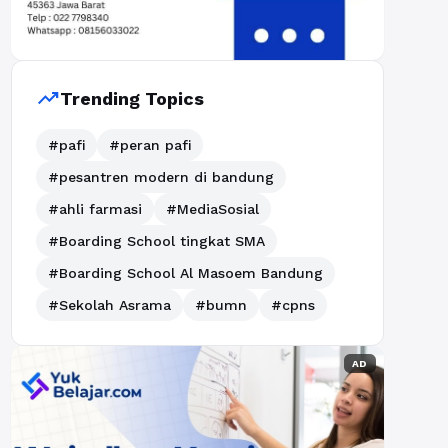
trending_up
Trending Topics
#pafi
#peran pafi
#pesantren modern di bandung
#ahli farmasi
#MediaSosial
#Boarding School tingkat SMA
#Boarding School Al Masoem Bandung
#Sekolah Asrama
#bumn
#cpns
AD