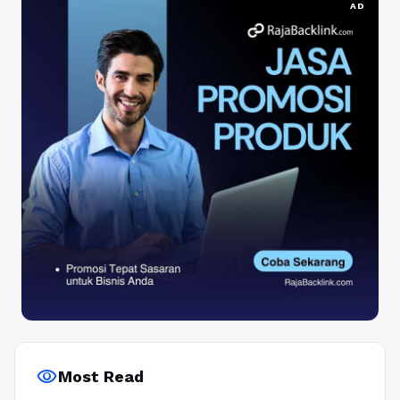
AD
visibility
Most Read