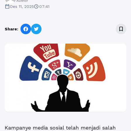
Author
calendar_today
schedule
Des 11, 2025
07:41
bookmark_border
Share:
Kampanye media sosial
telah menjadi salah