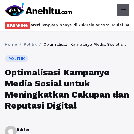
menu
ateri lengkap hanya di YukBelajar.com. Mulai langkah suksesmu h
BREAKING
Home
/
Politik
/
Optimalisasi Kampanye Media Sosial untuk Meningkatkan Cakupan dan Reputasi Digital
POLITIK
Optimalisasi Kampanye
Media Sosial untuk
Meningkatkan Cakupan dan
Reputasi Digital
Editor