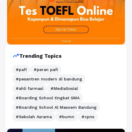
trending_up
Trending Topics
#pafi
#peran pafi
#pesantren modern di bandung
#ahli farmasi
#MediaSosial
#Boarding School tingkat SMA
#Boarding School Al Masoem Bandung
#Sekolah Asrama
#bumn
#cpns