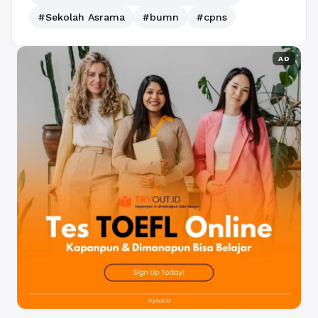
#Sekolah Asrama
#bumn
#cpns
AD