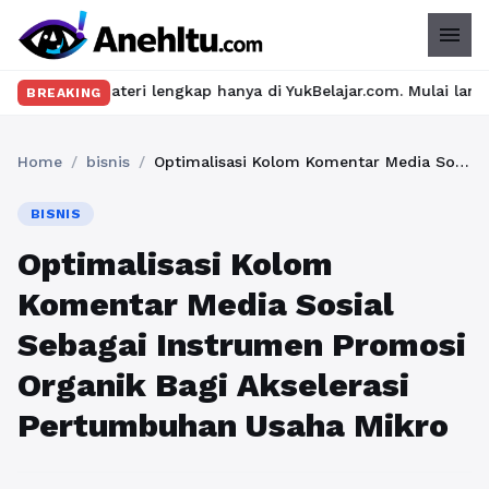
menu
ateri lengkap hanya di YukBelajar.com. Mulai langkah suksesmu h
BREAKING
Home
/
bisnis
/
Optimalisasi Kolom Komentar Media Sosial Sebagai Instrumen Promosi Organik Bagi Akselerasi Pertumbuhan Usaha Mikro
BISNIS
Optimalisasi Kolom
Komentar Media Sosial
Sebagai Instrumen Promosi
Organik Bagi Akselerasi
Pertumbuhan Usaha Mikro