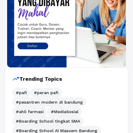
trending_up
Trending Topics
#pafi
#peran pafi
#pesantren modern di bandung
#ahli farmasi
#MediaSosial
#Boarding School tingkat SMA
#Boarding School Al Masoem Bandung