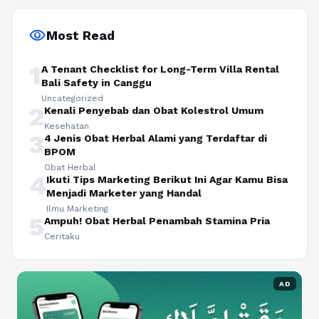
visibility
Most Read
1
A Tenant Checklist for Long-Term Villa Rental
Bali Safety in Canggu
Uncategorized
2
Kenali Penyebab dan Obat Kolestrol Umum
Kesehatan
3
4 Jenis Obat Herbal Alami yang Terdaftar di
BPOM
Obat Herbal
4
Ikuti Tips Marketing Berikut Ini Agar Kamu Bisa
Menjadi Marketer yang Handal
Ilmu Marketing
5
Ampuh! Obat Herbal Penambah Stamina Pria
Ceritaku
AD