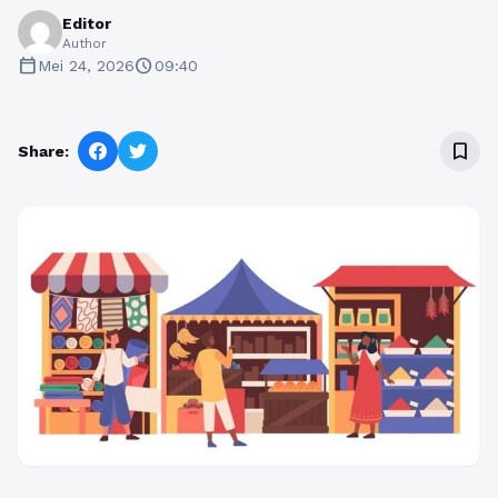
Editor
Author
calendar_today
schedule
Mei 24, 2026
09:40
bookmark_border
Share: