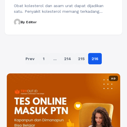
Obat kolesterol dan asam urat dapat dijadikan
satu. Penyakit kolesterol memang terkadang
dihubungkan dengan asam urat. Karena ketika
By Editor
kolesterol dalam darah tinggi, maka akan ada
kemungkinan Anda terkena asam urat. Penyakit ini
disebabkan oleh penumpukan zat yang
mengakibatkan radang sendi (sendi jadi bengkak,
nyeri, dan sakit). Kolesterol itu sendiri dapat
meningkatkan risiko terjadi asam urat. ...
Baca
Paginasi
Selengkapnya
Prev
1
…
214
215
216
pos
AD