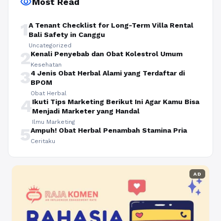
visibility
Most Read
1
A Tenant Checklist for Long-Term Villa Rental
Bali Safety in Canggu
Uncategorized
2
Kenali Penyebab dan Obat Kolestrol Umum
Kesehatan
3
4 Jenis Obat Herbal Alami yang Terdaftar di
BPOM
Obat Herbal
4
Ikuti Tips Marketing Berikut Ini Agar Kamu Bisa
Menjadi Marketer yang Handal
Ilmu Marketing
5
Ampuh! Obat Herbal Penambah Stamina Pria
Ceritaku
AD