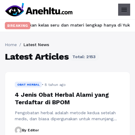
menu
t? Temukan kelas seru dan materi lengkap hanya di YukBelajar.co
BREAKING
Home
/
Latest News
Latest Articles
Total: 2153
• 8 tahun ago
OBAT HERBAL
4 Jenis Obat Herbal Alami yang
Terdaftar di BPOM
Pengobatan herbal adalah metode kedua setelah
medis, dan biasa dipergunakan untuk menunjang
pengobatan dan menghindari efek samping obat
By Editor
kimia. Oleh sebab itu, metode pengobatan herbal