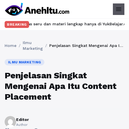
menu
las seru dan materi lengkap hanya di YukBelajar.com. Mulai lang
BREAKING
Ilmu
Home
/
/
Penjelasan Singkat Mengenai Apa Itu Content Placement
Marketing
ILMU MARKETING
Penjelasan Singkat
Mengenai Apa Itu Content
Placement
Editor
Author