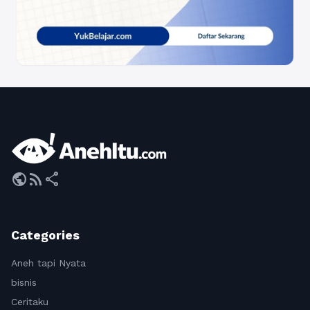
public
rss_feed
share
Categories
Aneh tapi Nyata
bisnis
Ceritaku