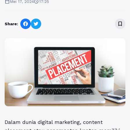
calendar_today
schedule
Mei 17, 2024
17:25
bookmark_border
Share:
Dalam dunia digital marketing, content