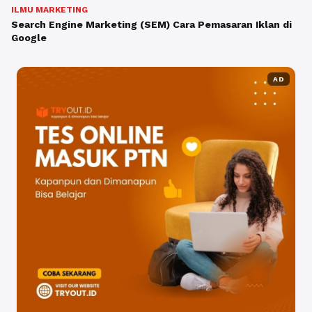
ILMU MARKETING
Search Engine Marketing (SEM) Cara Pemasaran Iklan di
Google
AD