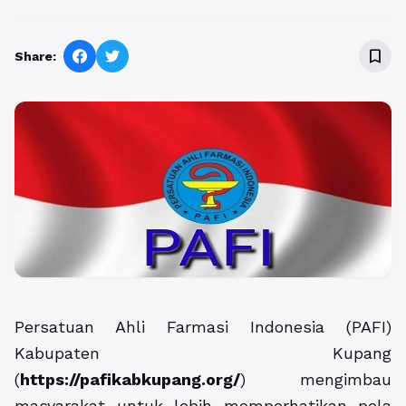
bookmark_border
Share:
Persatuan Ahli Farmasi Indonesia (PAFI)
Kabupaten Kupang
(
https://pafikabkupang.org/
) mengimbau
masyarakat untuk lebih memperhatikan pola