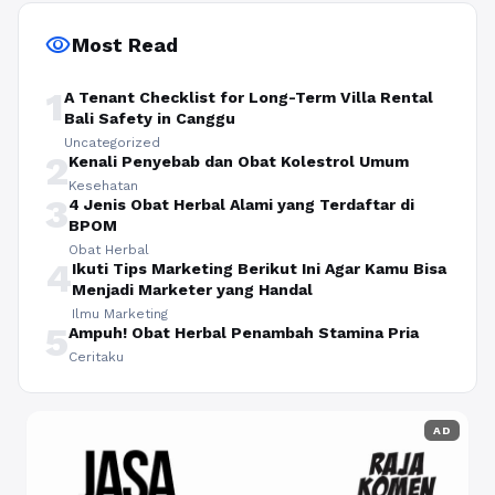
visibility
Most Read
1
A Tenant Checklist for Long-Term Villa Rental
Bali Safety in Canggu
Uncategorized
2
Kenali Penyebab dan Obat Kolestrol Umum
Kesehatan
3
4 Jenis Obat Herbal Alami yang Terdaftar di
BPOM
Obat Herbal
4
Ikuti Tips Marketing Berikut Ini Agar Kamu Bisa
Menjadi Marketer yang Handal
Ilmu Marketing
5
Ampuh! Obat Herbal Penambah Stamina Pria
Ceritaku
AD