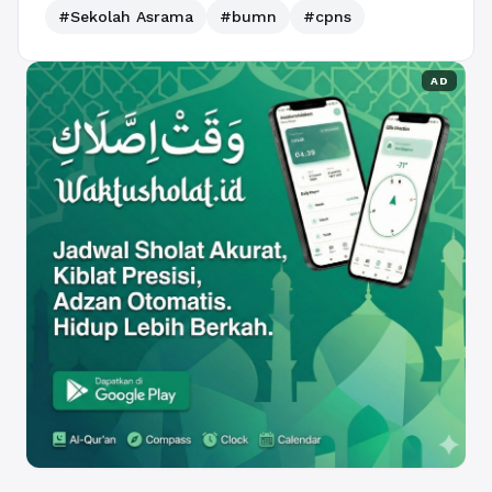
#Sekolah Asrama
#bumn
#cpns
AD