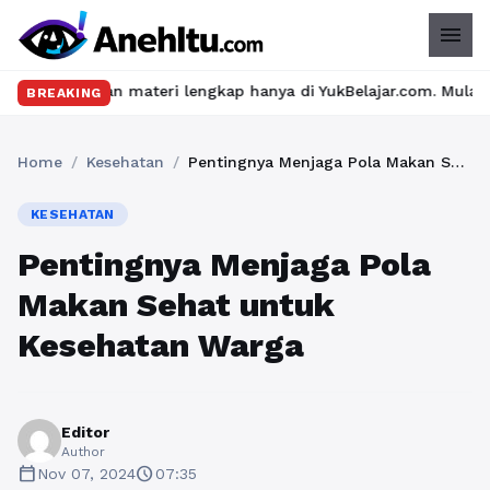
menu
an materi lengkap hanya di YukBelajar.com. Mulai langkah sukses
BREAKING
Home
/
Kesehatan
/
Pentingnya Menjaga Pola Makan Sehat untuk Kesehatan Warga
KESEHATAN
Pentingnya Menjaga Pola
Makan Sehat untuk
Kesehatan Warga
Editor
Author
calendar_today
schedule
Nov 07, 2024
07:35