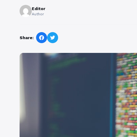
Editor
Author
Share: