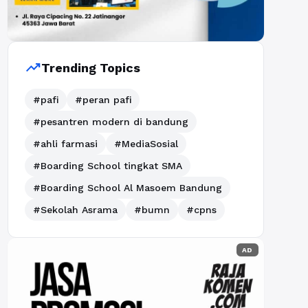
trending_up
Trending Topics
#pafi
#peran pafi
#pesantren modern di bandung
#ahli farmasi
#MediaSosial
#Boarding School tingkat SMA
#Boarding School Al Masoem Bandung
#Sekolah Asrama
#bumn
#cpns
AD