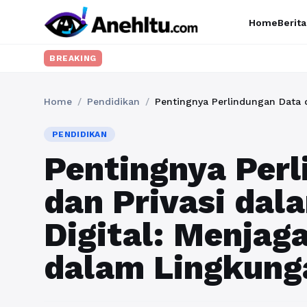
Home
Berita
BREAKING
Home
/
Pendidikan
/
PENDIDIKAN
Pentingnya Per
dan Privasi dal
Digital: Menjag
dalam Lingkunga