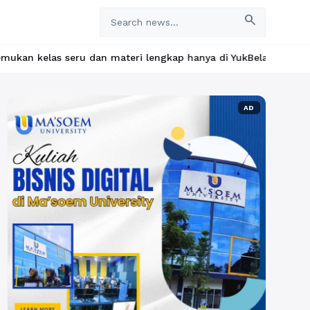
search
ru dan materi lengkap hanya di YukBelajar.com. Mulai langkah su
AD