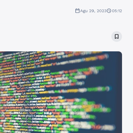
calendar_today
schedule
Agu 29, 2023
05:12
bookmark_border