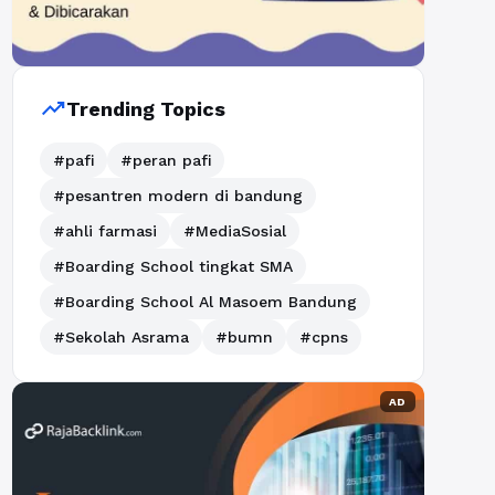
trending_up
Trending Topics
#pafi
#peran pafi
#pesantren modern di bandung
#ahli farmasi
#MediaSosial
#Boarding School tingkat SMA
#Boarding School Al Masoem Bandung
#Sekolah Asrama
#bumn
#cpns
AD