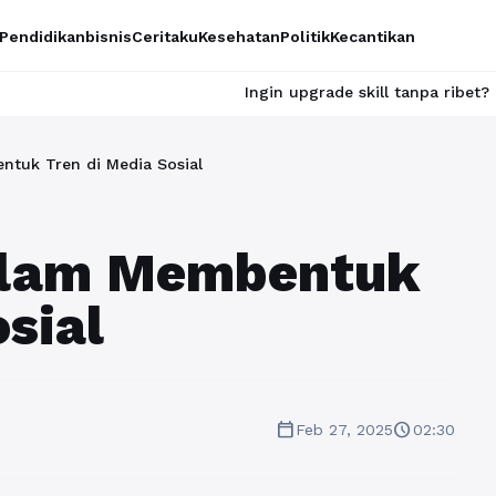
Pendidikan
bisnis
Ceritaku
Kesehatan
Politik
Kecantikan
Ingin upgrade skill tanpa ribet? Temukan kelas s
tuk Tren di Media Sosial
alam Membentuk
sial
calendar_today
schedule
Feb 27, 2025
02:30