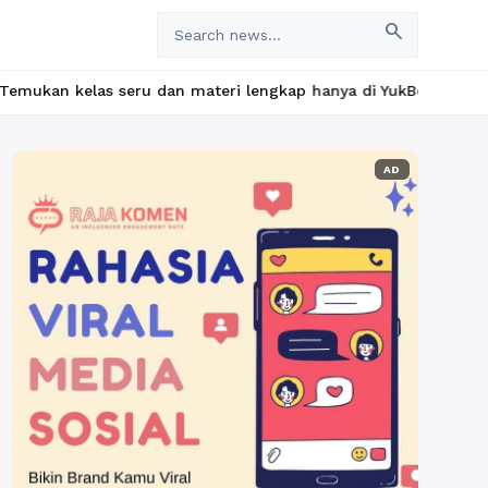
search
eru dan materi lengkap hanya di YukBelajar.com. Mulai langkah s
AD