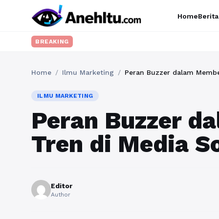
Home
Berita
BREAKING
Home
/
Ilmu Marketing
/
Peran Buzzer dalam Memben
ILMU MARKETING
Peran Buzzer d
Tren di Media So
Editor
Author