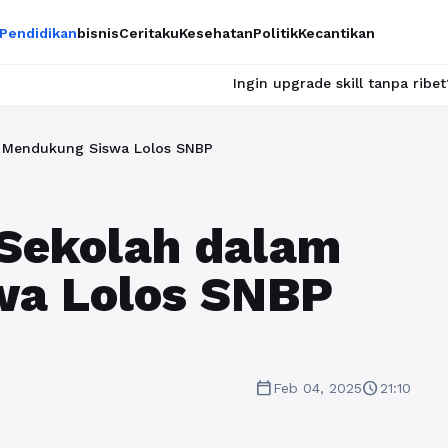
Pendidikan
bisnis
Ceritaku
Kesehatan
Politik
Kecantikan
Ingin upgrade skill tanpa ribet? Temukan kel
 Mendukung Siswa Lolos SNBP
 Sekolah dalam
wa Lolos SNBP
calendar_today
schedule
Feb 04, 2025
21:10