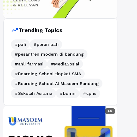
trending_up
Trending Topics
#pafi
#peran pafi
#pesantren modern di bandung
#ahli farmasi
#MediaSosial
#Boarding School tingkat SMA
#Boarding School Al Masoem Bandung
#Sekolah Asrama
#bumn
#cpns
AD