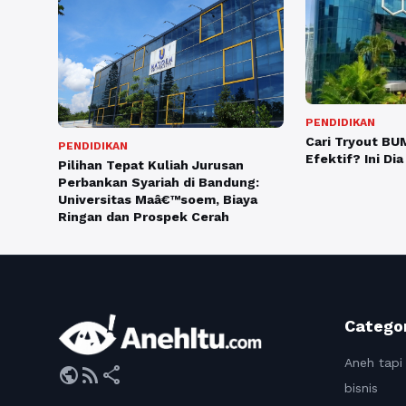
PENDIDIKAN
Cari Tryout BU
PENDIDIKAN
Efektif? Ini D
Pilihan Tepat Kuliah Jurusan
Perbankan Syariah di Bandung:
Universitas Maâ€™soem, Biaya
Ringan dan Prospek Cerah
Catego
Aneh tapi
public
rss_feed
share
bisnis