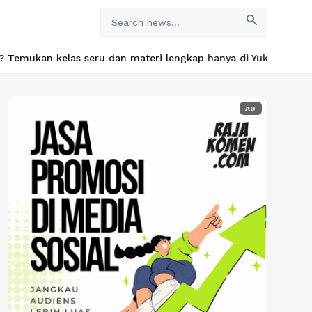
search
as seru dan materi lengkap hanya di YukBelajar.com. Mulai langka
AD