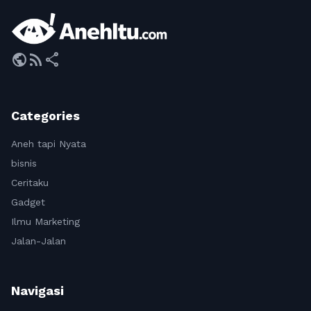
public
rss_feed
share
Categories
Aneh tapi Nyata
bisnis
Ceritaku
Gadget
Ilmu Marketing
Jalan-Jalan
Navigasi