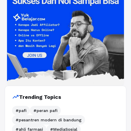
trending_up
Trending Topics
#pafi
#peran pafi
#pesantren modern di bandung
#ahli farmasi
#MediaSosial