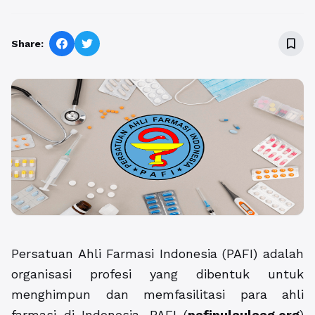
bookmark_border
Share:
Persatuan Ahli Farmasi Indonesia (PAFI) adalah
organisasi profesi yang dibentuk untuk
menghimpun dan memfasilitasi para ahli
farmasi di Indonesia. PAFI (
pafipulaulaag.org
)