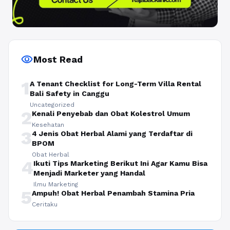
visibility
Most Read
1
A Tenant Checklist for Long-Term Villa Rental
Bali Safety in Canggu
Uncategorized
2
Kenali Penyebab dan Obat Kolestrol Umum
Kesehatan
3
4 Jenis Obat Herbal Alami yang Terdaftar di
BPOM
Obat Herbal
4
Ikuti Tips Marketing Berikut Ini Agar Kamu Bisa
Menjadi Marketer yang Handal
Ilmu Marketing
5
Ampuh! Obat Herbal Penambah Stamina Pria
Ceritaku