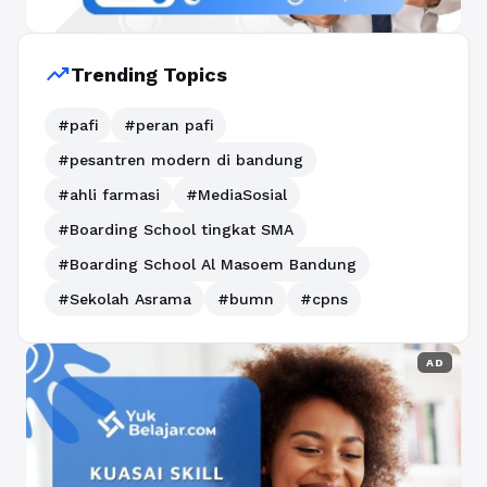
trending_up
Trending Topics
#pafi
#peran pafi
#pesantren modern di bandung
#ahli farmasi
#MediaSosial
#Boarding School tingkat SMA
#Boarding School Al Masoem Bandung
#Sekolah Asrama
#bumn
#cpns
AD