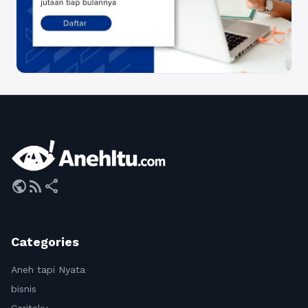
public
rss_feed
share
Categories
Aneh tapi Nyata
bisnis