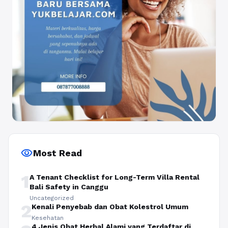
visibility
Most Read
1
A Tenant Checklist for Long-Term Villa Rental
Bali Safety in Canggu
Uncategorized
2
Kenali Penyebab dan Obat Kolestrol Umum
Kesehatan
4 Jenis Obat Herbal Alami yang Terdaftar di