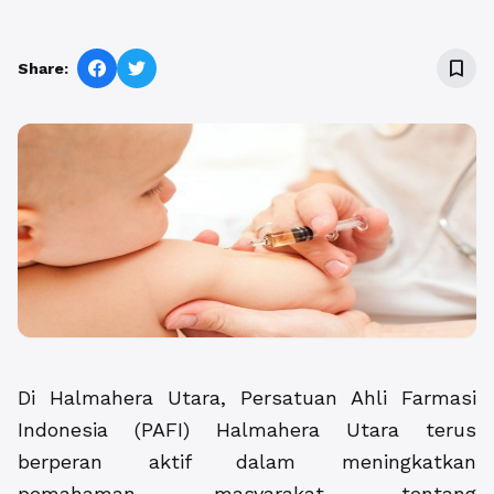
bookmark_border
Share:
Di Halmahera Utara, Persatuan Ahli Farmasi
Indonesia (PAFI) Halmahera Utara terus
berperan aktif dalam meningkatkan
pemahaman masyarakat tentang