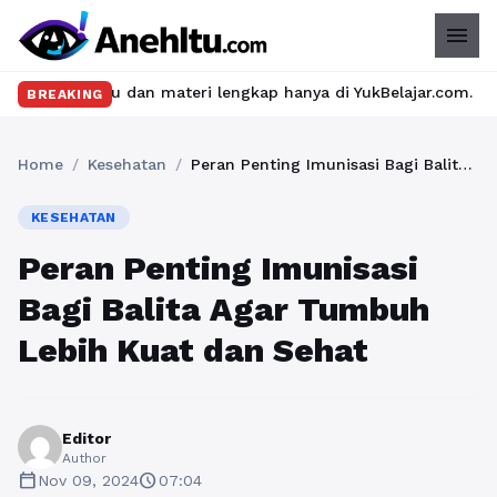
menu
ru dan materi lengkap hanya di YukBelajar.com. Mulai langkah su
BREAKING
Home
/
Kesehatan
/
Peran Penting Imunisasi Bagi Balita Agar Tumbuh Lebih Kuat dan Sehat
KESEHATAN
Peran Penting Imunisasi
Bagi Balita Agar Tumbuh
Lebih Kuat dan Sehat
Editor
Author
calendar_today
schedule
Nov 09, 2024
07:04