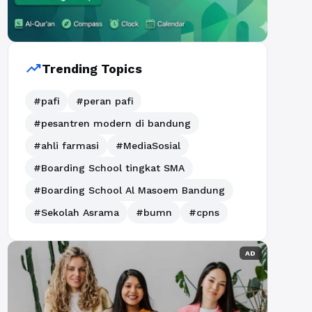
trending_up
Trending Topics
#pafi
#peran pafi
#pesantren modern di bandung
#ahli farmasi
#MediaSosial
#Boarding School tingkat SMA
#Boarding School Al Masoem Bandung
#Sekolah Asrama
#bumn
#cpns
AD