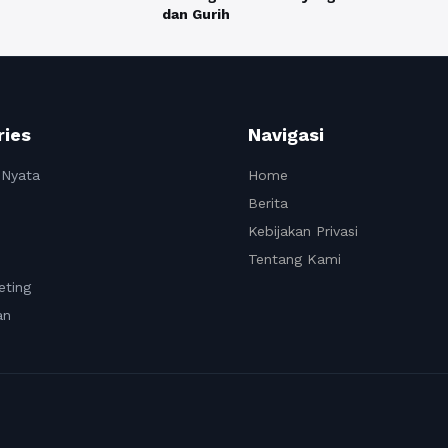
dan Gurih
ries
Navigasi
 Nyata
Home
Berita
Kebijakan Privasi
Tentang Kami
eting
an