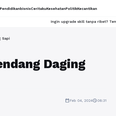
Pendidikan
bisnis
Ceritaku
Kesehatan
Politik
Kecantikan
Ingin upgrade skill tanpa ribet? Temukan kelas seru d
 Sapi
endang Daging
calendar_today
schedule
Feb 04, 2024
08:31