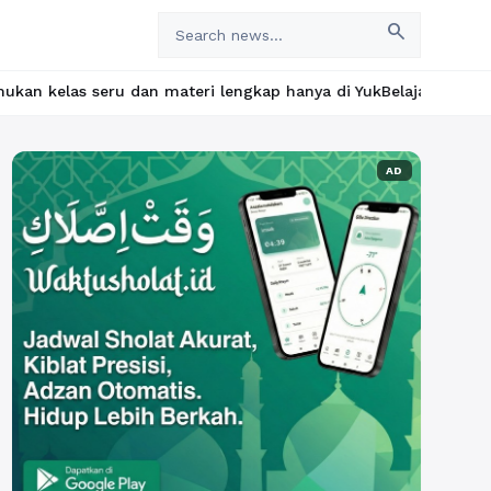
search
an materi lengkap hanya di YukBelajar.com. Mulai langkah sukses
AD