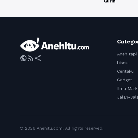
Gurih
Catego
Aneh tapi
public
rss_feed
share
bisnis
Ceritaku
Gadget
Ilmu Mark
Jalan-Jal
© 2026 Anehitu.com. All rights reserved.