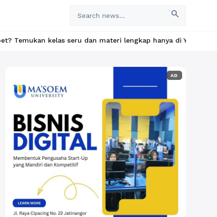
search
 seru dan materi lengkap hanya di YukBelajar.com. Mulai langkah
AD