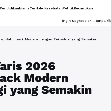
Pendidikan
bisnis
Ceritaku
Kesehatan
Politik
Kecantikan
Ingin upgrade skill tanpa ribet? Temukan kelas
Review Toyota Yaris 2026 Terbaru, Hatchback Modern dengan Teknologi yang Semakin Lengkap
aris 2026
back Modern
gi yang Semakin