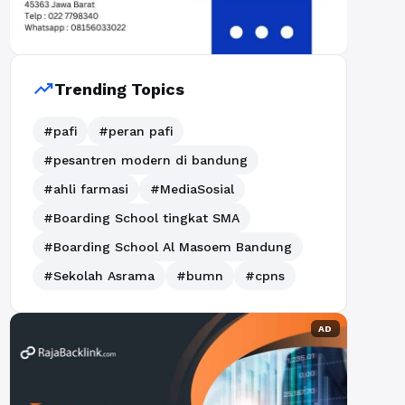
trending_up
Trending Topics
#pafi
#peran pafi
#pesantren modern di bandung
#ahli farmasi
#MediaSosial
#Boarding School tingkat SMA
#Boarding School Al Masoem Bandung
#Sekolah Asrama
#bumn
#cpns
AD