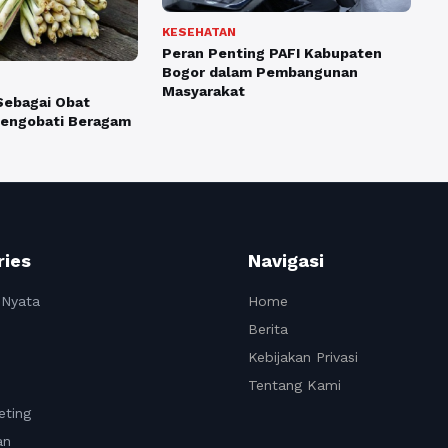
KESEHATAN
Peran Penting PAFI Kabupaten
Bogor dalam Pembangunan
Masyarakat
Sebagai Obat
Mengobati Beragam
ries
Navigasi
 Nyata
Home
Berita
Kebijakan Privasi
Tentang Kami
eting
an