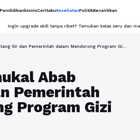
Pendidikan
bisnis
Ceritaku
Kesehatan
Politik
Kecantikan
 skill tanpa ribet? Temukan kelas seru dan materi lengkap hanya 
Sinergi PAGI Penukal Abab Lematang Ilir dan Pemerintah dalam Mendorong Program Gizi Nasional
nukal Abab
an Pemerintah
g Program Gizi