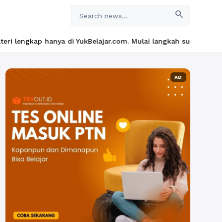
search
di YukBelajar.com. Mulai langkah suksesmu hari ini! • Mau lulus
AD