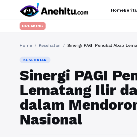
Home
Berita
Ingin upgrade
BREAKING
Home
/
Kesehatan
/
KESEHATAN
Sinergi PAGI Pe
Lematang Ilir d
dalam Mendoron
Nasional