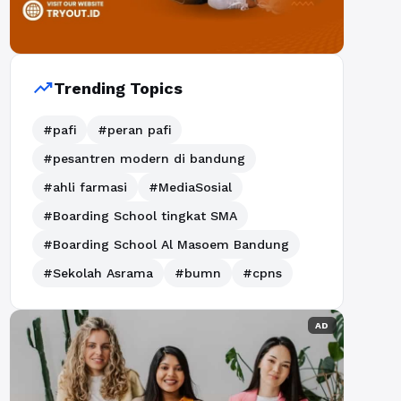
trending_up
Trending Topics
#pafi
#peran pafi
#pesantren modern di bandung
#ahli farmasi
#MediaSosial
#Boarding School tingkat SMA
#Boarding School Al Masoem Bandung
#Sekolah Asrama
#bumn
#cpns
AD