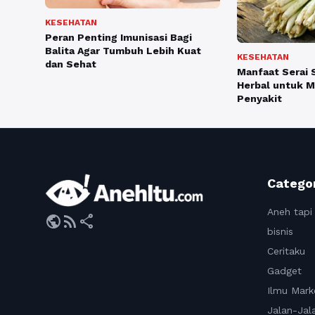
KESEHATAN
Peran Penting Imunisasi Bagi
Balita Agar Tumbuh Lebih Kuat
KESEHATAN
dan Sehat
Manfaat Serai 
Herbal untuk 
Penyakit
Catego
Aneh tapi
public
rss_feed
share
bisnis
Ceritaku
Gadget
Ilmu Mark
Jalan-Jal