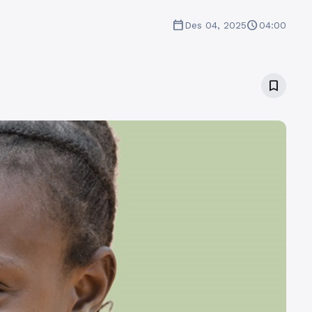
calendar_today
schedule
Des 04, 2025
04:00
bookmark_border