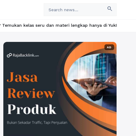
search
 seru dan materi lengkap hanya di YukBelajar.com. Mulai langkah
AD