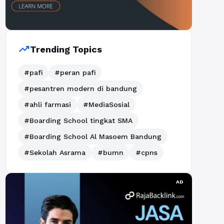
trending_up
Trending Topics
#pafi
#peran pafi
#pesantren modern di bandung
#ahli farmasi
#MediaSosial
#Boarding School tingkat SMA
#Boarding School Al Masoem Bandung
#Sekolah Asrama
#bumn
#cpns
AD