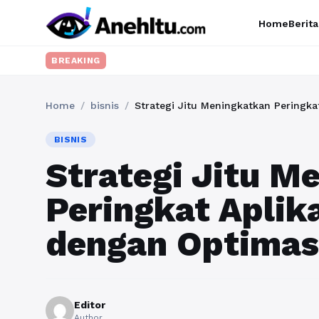
Home
Berita
BREAKING
Home
/
bisnis
/
Strategi Jitu Meningkatkan Peringka
BISNIS
Strategi Jitu M
Peringkat Aplika
dengan Optimas
Editor
Author