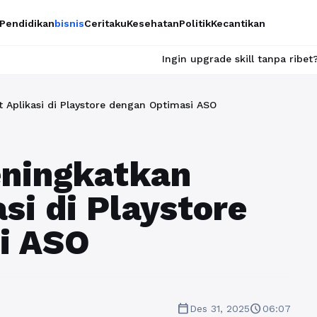
Pendidikan
bisnis
Ceritaku
Kesehatan
Politik
Kecantikan
Ingin upgrade skill tanpa ribet? Temukan kelas
t Aplikasi di Playstore dengan Optimasi ASO
eningkatkan
si di Playstore
i ASO
calendar_today
schedule
Des 31, 2025
06:07