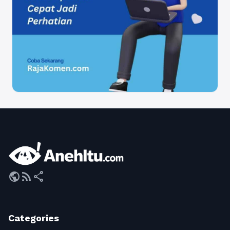
public
rss_feed
share
Categories