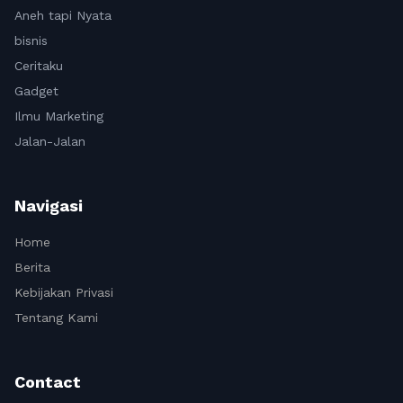
Aneh tapi Nyata
bisnis
Ceritaku
Gadget
Ilmu Marketing
Jalan-Jalan
Navigasi
Home
Berita
Kebijakan Privasi
Tentang Kami
Contact