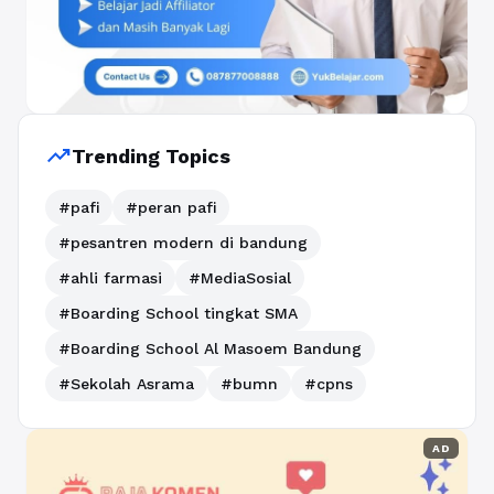
trending_up
Trending Topics
#pafi
#peran pafi
#pesantren modern di bandung
#ahli farmasi
#MediaSosial
#Boarding School tingkat SMA
#Boarding School Al Masoem Bandung
#Sekolah Asrama
#bumn
#cpns
AD