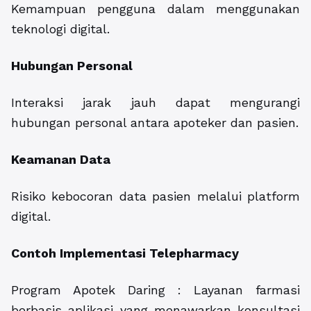
Kemampuan pengguna dalam menggunakan
teknologi digital.
Hubungan Personal
Interaksi jarak jauh dapat mengurangi
hubungan personal antara apoteker dan pasien.
Keamanan Data
Risiko kebocoran data pasien melalui platform
digital.
Contoh Implementasi Telepharmacy
Program Apotek Daring : Layanan farmasi
berbasis aplikasi yang menawarkan konsultasi