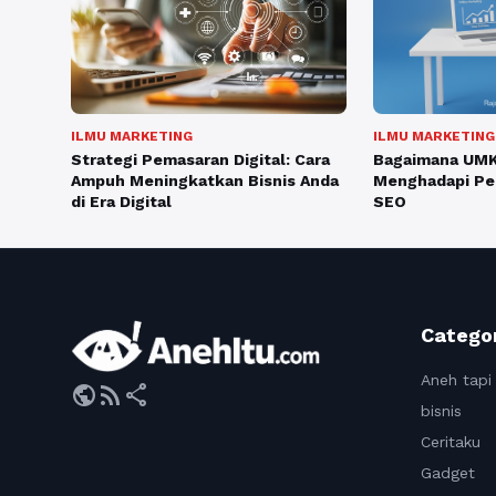
ILMU MARKETING
ILMU MARKETING
Strategi Pemasaran Digital: Cara
Bagaimana UMK
Ampuh Meningkatkan Bisnis Anda
Menghadapi Pe
di Era Digital
SEO
Catego
Aneh tapi
public
rss_feed
share
bisnis
Ceritaku
Gadget