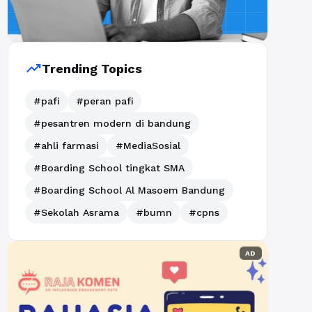
trending_up
Trending Topics
#pafi
#peran pafi
#pesantren modern di bandung
#ahli farmasi
#MediaSosial
#Boarding School tingkat SMA
#Boarding School Al Masoem Bandung
#Sekolah Asrama
#bumn
#cpns
AD