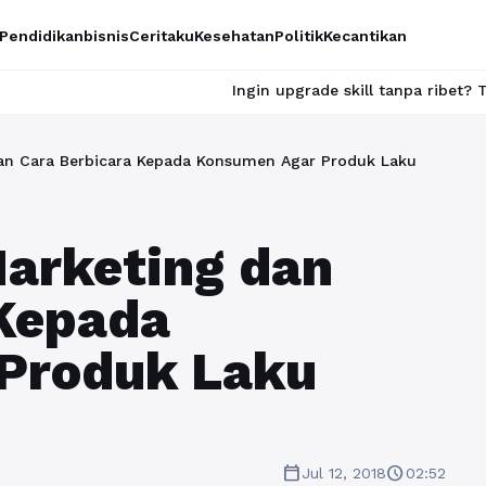
Pendidikan
bisnis
Ceritaku
Kesehatan
Politik
Kecantikan
Ingin upgrade skill tanpa ribet? Temukan kelas ser
an Cara Berbicara Kepada Konsumen Agar Produk Laku
arketing dan
 Kepada
Produk Laku
calendar_today
schedule
Jul 12, 2018
02:52