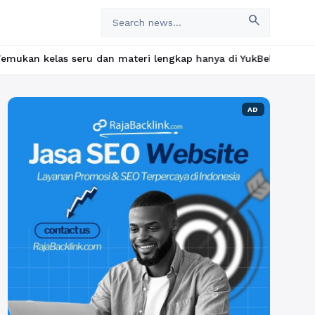
search
u dan materi lengkap hanya di YukBelajar.com. Mulai langkah suk
AD