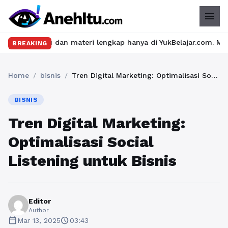
menu
ru dan materi lengkap hanya di YukBelajar.com. Mulai langkah su
BREAKING
Home
/
bisnis
/
Tren Digital Marketing: Optimalisasi Social Listening untuk Bisnis
BISNIS
Tren Digital Marketing:
Optimalisasi Social
Listening untuk Bisnis
Editor
Author
calendar_today
schedule
Mar 13, 2025
03:43