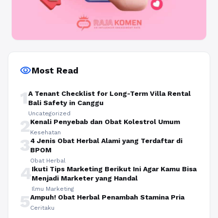
visibility
Most Read
1
A Tenant Checklist for Long-Term Villa Rental
Bali Safety in Canggu
Uncategorized
2
Kenali Penyebab dan Obat Kolestrol Umum
Kesehatan
3
4 Jenis Obat Herbal Alami yang Terdaftar di
BPOM
Obat Herbal
4
Ikuti Tips Marketing Berikut Ini Agar Kamu Bisa
Menjadi Marketer yang Handal
Ilmu Marketing
5
Ampuh! Obat Herbal Penambah Stamina Pria
Ceritaku