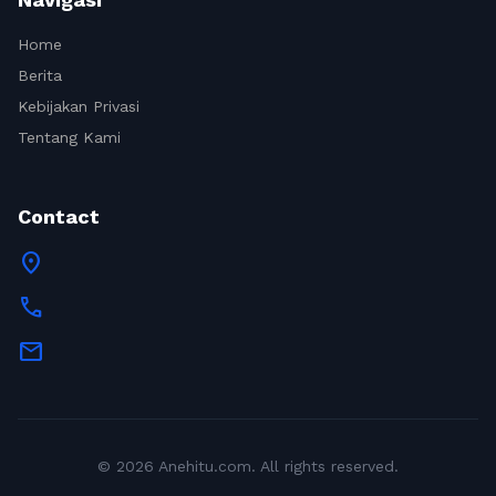
Home
Berita
Kebijakan Privasi
Tentang Kami
Contact
location_on
call
mail
© 2026 Anehitu.com. All rights reserved.