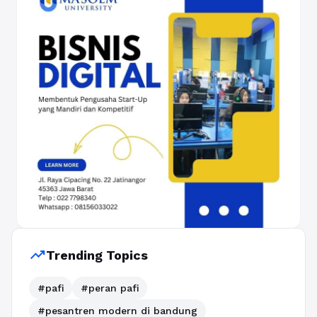
trending_up
Trending Topics
#pafi
#peran pafi
#pesantren modern di bandung