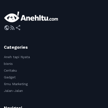
public
rss_feed
share
Categories
Aneh tapi Nyata
bisnis
Ceritaku
Gadget
Ilmu Marketing
Jalan-Jalan
Navigasi